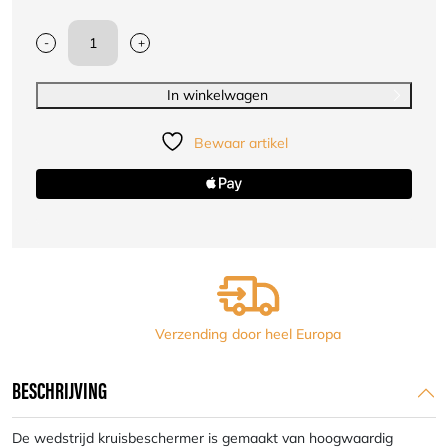
-
+
STING
Kruisbeschermer
Wedstrijd
In winkelwagen
|
zwart
Bewaar artikel
aantal
Verzending door heel Europa
BESCHRIJVING
De wedstrijd kruisbeschermer is gemaakt van hoogwaardig