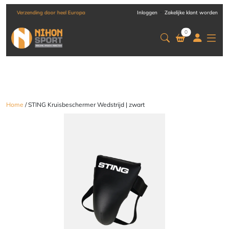
-
Verzending door heel Europa
Inloggen
Zakelijke klant worden
0
Home
/ STING Kruisbeschermer Wedstrijd | zwart