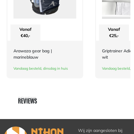
Vanaf
Vanaf
€
40,-
€
25,-
Arawaza gear bag |
Griptrainer Adid
marineblauw
wit
Vandaag besteld, dinsdag in huis
Vandaag besteld, d
REVIEWS
REVIEWS
Wij zijn aangesloten bij