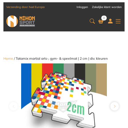
-
Verzending door heel Europa
Inloggen
Zakelijke klant worden
0
Home
/ Tatamix martial arts-, gym- & speelmat | 2 cm | div. kleuren