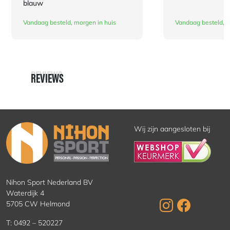
blauw
Vandaag besteld, morgen in huis
Vandaag besteld, m
REVIEWS
REVIEWS
Wij zijn aangesloten bij
Nihon Sport Nederland BV
Waterdijk 4
5705 CW Helmond
T:
0492 – 520227