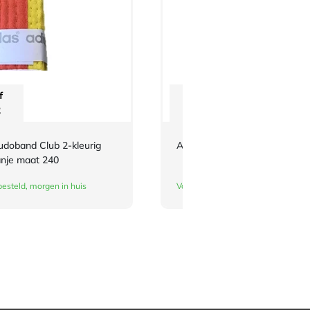
f
Vanaf
2
€
2,42
udoband Club 2-kleurig
Adidas BJJ Badges
nje maat 240
esteld, morgen in huis
Vandaag besteld, morgen in huis