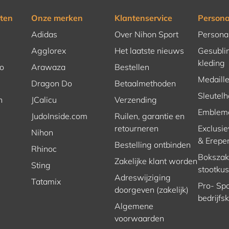
ten
Onze merken
Klantenservice
Persona
Adidas
Over Nihon Sport
Persona
Agglorex
Het laatste nieuws
Gesubli
kleding
o
Arawaza
Bestellen
Medaill
Dragon Do
Betaalmethoden
Sleutel
n
JCalicu
Verzending
Emblem
JudoInside.com
Ruilen, garantie en
retourneren
Exclusie
Nihon
& Erepe
Bestelling ontbinden
Rhinoc
Bokszakk
Zakelijke klant worden
Sting
stootku
Adreswijziging
Tatamix
Pro- Spo
doorgeven (zakelijk)
bedrijfs
Algemene
voorwaarden