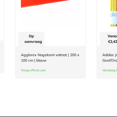
Op
Vana
aanvraag
€
2,4
Agglorex Nagekomi valmat | 200 x
Adidas J
100 cm | blauw
Geel/Ora
Vraag offerte aan
Vandaag b