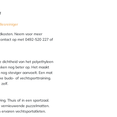
f
lesreiniger
ndkosten. Neem voor meer
 contact op met 0492-520 227 of
 dichtheid van het polyethyleen
okken nog beter op. Het maakt
 nog steviger aanvoelt. Een mat
lke budo- of vechtsporttraining.
 zelf.
ng. Thuis of in een sportzaal.
ijd vernieuwende puzzelmatten.
n ervaren vechtsportatleten.