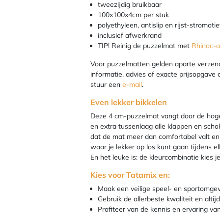
tweezijdig bruikbaar
100x100x4cm per stuk
polyethyleen, antislip en rijst-stromotie
inclusief afwerkrand
TIP! Reinig de puzzelmat met
Rhinoc-al
Voor puzzelmatten gelden aparte verze
informatie, advies of exacte prijsopgave
stuur een
e-mail
.
Even lekker bikkelen
Deze 4 cm-puzzelmat vangt door de hoge
en extra tussenlaag alle klappen en sch
dat de mat meer dan comfortabel valt en
waar je lekker op los kunt gaan tijdens e
En het leuke is: de kleurcombinatie kies je
Kies voor Tatamix en:
Maak een veilige speel- en sportomgevi
Gebruik de allerbeste kwaliteit en alt
Profiteer van de kennis en ervaring va