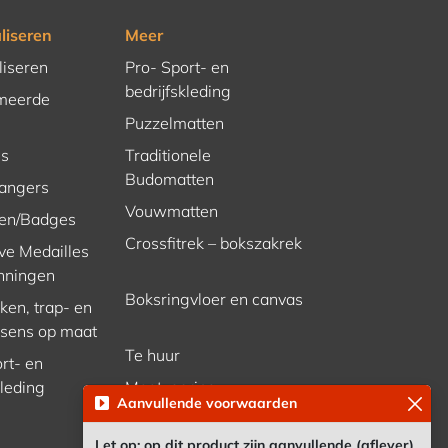
liseren
Meer
liseren
Pro- Sport- en
bedrijfskleding
meerde
Puzzelmatten
es
Traditionele
Budomatten
hangers
Vouwmatten
en/Badges
Crossfitrek – bokszakrek
ve Medailles
nningen
Boksringvloer en canvas
en, trap- en
ssens op maat
Te huur
rt- en
kleding
Maatvoering
Aanvullende voorwaarden
(kick)bokshandschoenen
Let op: op dit product zijn aanvullende (aflever)