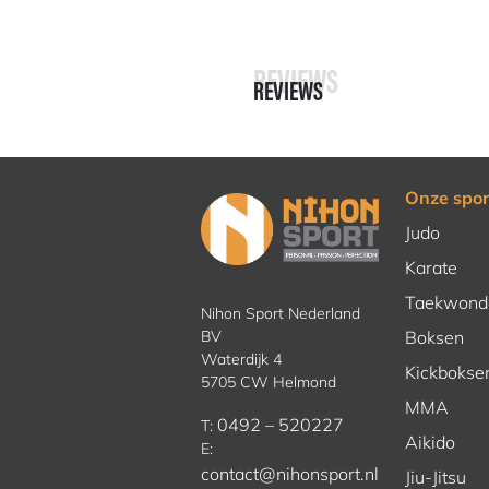
REVIEWS
REVIEWS
Onze spor
Judo
Karate
Taekwond
Nihon Sport Nederland
BV
Boksen
Waterdijk 4
Kickbokse
5705 CW Helmond
MMA
0492 – 520227
T:
Aikido
E:
contact@nihonsport.nl
Jiu-Jitsu