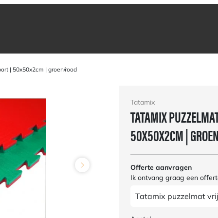
port | 50x50x2cm | groen/rood
Tatamix
TATAMIX PUZZELMAT 
50X50X2CM | GROE
Offerte aanvragen
Ik ontvang graag een offert