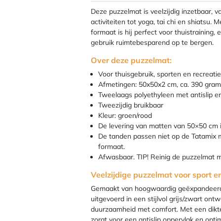
Deze puzzelmat is veelzijdig inzetbaar, v
activiteiten tot yoga, tai chi en shiatsu
formaat is hij perfect voor thuistraining,
gebruik ruimtebesparend op te bergen.
Over deze puzzelmat:
Voor thuisgebruik, sporten en recreatie
Afmetingen: 50x50x2 cm, ca. 390 gram
Tweelaags polyethyleen met antislip en
Tweezijdig bruikbaar
Kleur: groen/rood
De levering van matten van 50×50 cm 
De tanden passen niet op de Tatamix
formaat.
Afwasbaar. TIP! Reinig de puzzelmat 
Veelzijdige puzzelmat voor sport 
Gemaakt van hoogwaardig geëxpandeerd
uitgevoerd in een stijlvol grijs/zwart on
duurzaamheid met comfort. Met een dikte 
zorgt voor een antislip oppervlak en optima