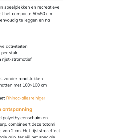
an speelplekken en recreatieve
. Met het compacte 50×50 cm
 eenvoudig te leggen en na
ve activiteiten
 per stuk
 rijst-stromotief
is zonder randstukken
 matten met 100×100 cm
met
Rhinoc-allesreiniger
en ontspanning
 polyethyleenschuim en
twerp, combineert deze tatami
van 2 cm. Het rijststro-effect
le grip, terwijl het speciale,