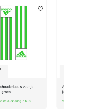
f
Vanaf
€
3,-
chouderlabels voor je
Adidas-schouderlabels voor je
| groen
judopak | rood
esteld, dinsdag in huis
Vandaag besteld, dinsdag in huis