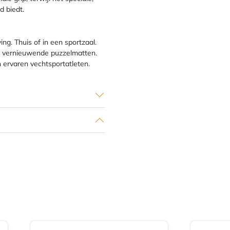
d biedt.
ng. Thuis of in een sportzaal.
ijd vernieuwende puzzelmatten.
n ervaren vechtsportatleten.