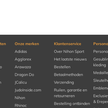
ten
Onze merken
Klantenservice
Persona
Adidas
Over Nihon Sport
Persona
Agglorex
Het laatste nieuws
Gesubli
kleding
o
Arawaza
Bestellen
Medaill
Dragon Do
Betaalmethoden
Sleutel
n
JCalicu
Verzending
Emblem
JudoInside.com
Ruilen, garantie en
retourneren
Exclusie
Nihon
& Erepe
Bestelling ontbinden
Rhinoc