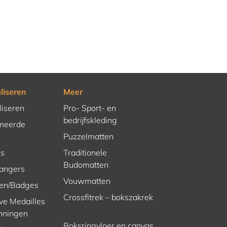
liseren
Meer
liseren
Pro- Sport- en
bedrijfskleding
meerde
Puzzelmatten
es
Traditionele
Budomatten
hangers
Vouwmatten
en/Badges
Crossfitrek – bokszakrek
ve Medailles
nningen
Boksringvloer en canvas