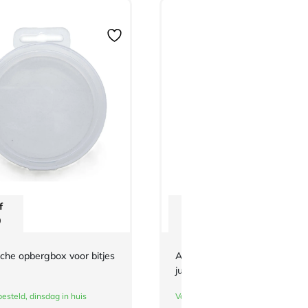
f
Vanaf
0
€
3,-
che opbergbox voor bitjes
Adidas-schouderlabels voor je
judopak | Belgische vlag
esteld, dinsdag in huis
Vandaag besteld, dinsdag in huis