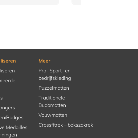
liseren
Meer
liseren
Pro- Sport- en
bedrijfskleding
meerde
Puzzelmatten
es
Traditionele
Budomatten
hangers
Vouwmatten
en/Badges
Crossfitrek – bokszakrek
ve Medailles
nningen