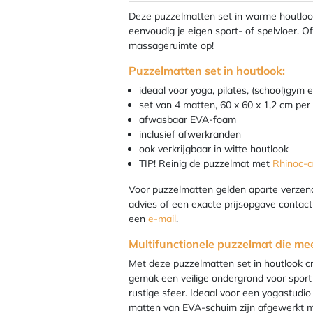
Deze puzzelmatten set in warme houtlook 
eenvoudig je eigen sport- of spelvloer. Of
massageruimte op!
Puzzelmatten set in houtlook:
ideaal voor yoga, pilates, (school)gym
set van 4 matten, 60 x 60 x 1,2 cm per
afwasbaar EVA-foam
inclusief afwerkranden
ook verkrijgbaar in witte houtlook
TIP! Reinig de puzzelmat met
Rhinoc-al
Voor puzzelmatten gelden aparte verzen
advies of een exacte prijsopgave contac
een
e-mail
.
Multifunctionele puzzelmat die mee
Met deze puzzelmatten set in houtlook cr
gemak een veilige ondergrond voor sport
rustige sfeer. Ideaal voor een yogastudi
matten van EVA-schuim zijn afgewerkt met