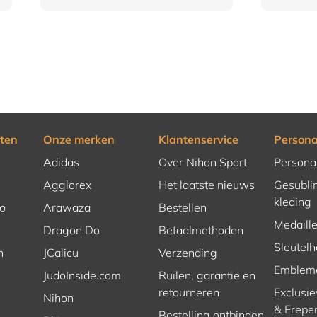
ten
Onze merken
Klantenservice
Persona
Adidas
Over Nihon Sport
Persona
Agglorex
Het laatste nieuws
Gesubli
kleding
o
Arawaza
Bestellen
Medaill
Dragon Do
Betaalmethoden
Sleutel
n
JCalicu
Verzending
Emblem
JudoInside.com
Ruilen, garantie en
retourneren
Exclusie
Nihon
& Erepe
Bestelling ontbinden