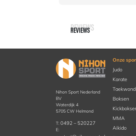
REVIEWS
REVIEWS
Onze spor
Judo
Karate
Taekwond
Nihon Sport Nederland
BV
Boksen
Waterdijk 4
Kickbokse
5705 CW Helmond
MMA
0492 – 520227
T:
Aikido
E: