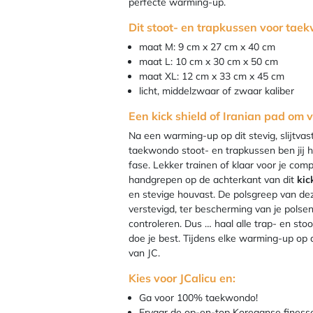
perfecte warming-up.
Dit stoot- en trapkussen voor taek
maat M: 9 cm x 27 cm x 40 cm
maat L: 10 cm x 30 cm x 50 cm
maat XL: 12 cm x 33 cm x 45 cm
licht, middelzwaar of zwaar kaliber
Een kick shield of Iranian pad om 
Na een warming-up op dit stevig, slijtva
taekwondo stoot- en trapkussen ben jij 
fase. Lekker trainen of klaar voor je com
handgrepen op de achterkant van dit
kic
en stevige houvast. De polsgreep van d
verstevigd, ter bescherming van je polse
controleren. Dus … haal alle trap- en sto
doe je best. Tijdens elke warming-up op
van JC.
Kies voor JCalicu en:
Ga voor 100% taekwondo!
Ervaar de op-en-top Koreaanse finesse, 