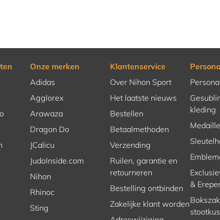
ten
Onze merken
Klantenservice
Persona
Adidas
Over Nihon Sport
Persona
Agglorex
Het laatste nieuws
Gesubli
kleding
o
Arawaza
Bestellen
Medaill
Dragon Do
Betaalmethoden
Sleutel
n
JCalicu
Verzending
Emblem
JudoInside.com
Ruilen, garantie en
retourneren
Exclusie
Nihon
& Erepe
Bestelling ontbinden
Rhinoc
Bokszakk
Zakelijke klant worden
Sting
stootku
Adreswijziging