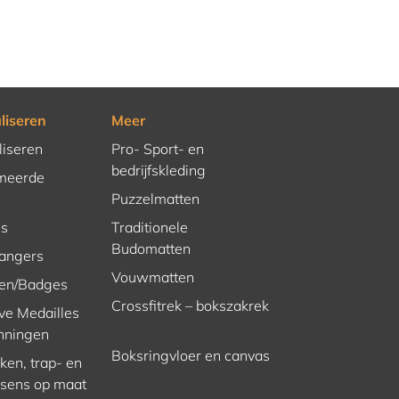
liseren
Meer
liseren
Pro- Sport- en
bedrijfskleding
meerde
Puzzelmatten
es
Traditionele
Budomatten
hangers
Vouwmatten
en/Badges
Crossfitrek – bokszakrek
ve Medailles
nningen
Boksringvloer en canvas
en, trap- en
ssens op maat