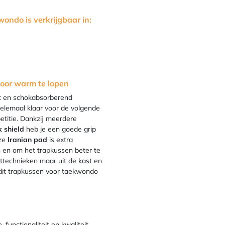
wondo is verkrijgbaar in:
voor warm te lopen
st en schokabsorberend
helemaal klaar voor de volgende
petitie. Dankzij meerdere
k shield
heb je een goede grip
eze
Iranian pad
is extra
n en om het trapkussen beter te
ottechnieken maar uit de kast en
 dit trapkussen voor taekwondo
functionaliteit en kwaliteit.