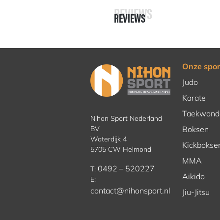
REVIEWS
REVIEWS
Onze spor
Judo
Karate
Taekwond
Nihon Sport Nederland
BV
Boksen
Waterdijk 4
Kickbokse
5705 CW Helmond
MMA
0492 – 520227
T:
Aikido
E:
contact@nihonsport.nl
Jiu-Jitsu