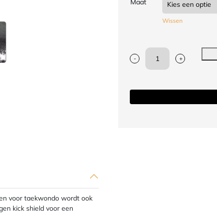
Maat
Wissen
-
+
Trapkussen
taekwondo
(warm-
up
kick
shield)
JCalicu
zwart
aantal
sen voor taekwondo wordt ook
en kick shield voor een