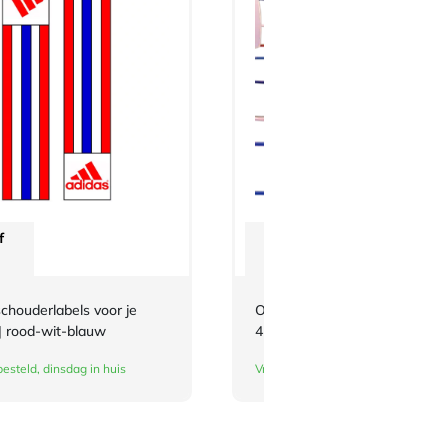
f
Vanaf
€
4.658,50
chouderlabels voor je
Opvouwbare boksring op wielt
| rood-wit-blauw
4 x 4 meter
esteld, dinsdag in huis
Vraag offerte aan