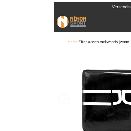
Verzending door heel Europa
Home
/ Trapkussen taekwondo (warm-up