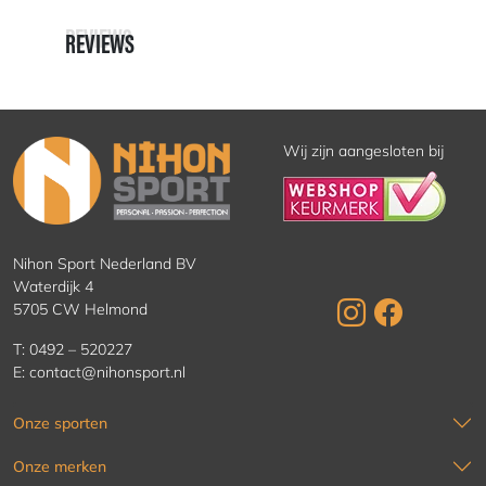
REVIEWS
REVIEWS
Wij zijn aangesloten bij
Nihon Sport Nederland BV
Waterdijk 4
5705 CW Helmond
T:
0492 – 520227
E:
contact@nihonsport.nl
Onze sporten
Onze merken