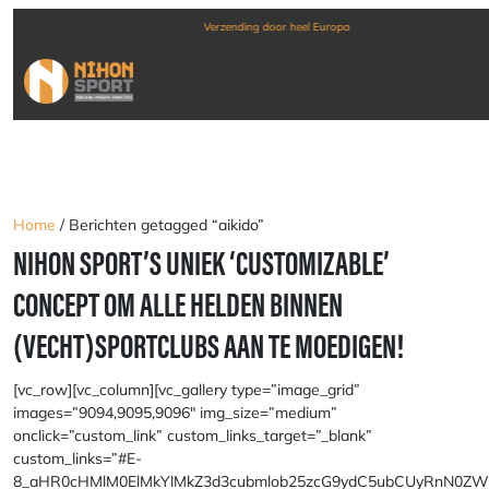
Verzending door heel Europa
Home
/ Berichten getagged “aikido”
NIHON SPORT’S UNIEK ‘CUSTOMIZABLE’
CONCEPT OM ALLE HELDEN BINNEN
(VECHT)SPORTCLUBS AAN TE MOEDIGEN!
[vc_row][vc_column][vc_gallery type=”image_grid”
images=”9094,9095,9096″ img_size=”medium”
onclick=”custom_link” custom_links_target=”_blank”
custom_links=”#E-
8_aHR0cHMlM0ElMkYlMkZ3d3cubmlob25zcG9ydC5ubCUyRnN0ZWw