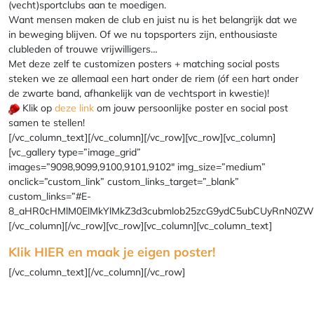
(vecht)sportclubs aan te moedigen.
Want mensen maken de club en juist nu is het belangrijk dat we
in beweging blijven. Of we nu topsporters zijn, enthousiaste
clubleden of trouwe vrijwilligers…
Met deze zelf te customizen posters + matching social posts
steken we ze allemaal een hart onder de riem (óf een hart onder
de zwarte band, afhankelijk van de vechtsport in kwestie)!
Klik op
deze link
om jouw persoonlijke poster en social post
samen te stellen!
[/vc_column_text][/vc_column][/vc_row][vc_row][vc_column]
[vc_gallery type=”image_grid”
images=”9098,9099,9100,9101,9102″ img_size=”medium”
onclick=”custom_link” custom_links_target=”_blank”
custom_links=”#E-
8_aHR0cHMlM0ElMkYlMkZ3d3cubmlob25zcG9ydC5ubCUyRnN0ZWw
[/vc_column][/vc_row][vc_row][vc_column][vc_column_text]
Klik HIER en maak je eigen poster!
[/vc_column_text][/vc_column][/vc_row]