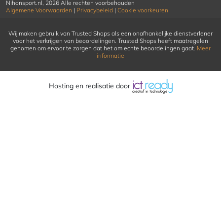
Nihonsport.nl, 2026 Alle rechten voorbehouden
Algemene Voorwaarden
|
Privacybeleid
|
Cookie voorkeuren
Wij maken gebruik van Trusted Shops als een onafhankelijke dienstverlener
voor het verkrijgen van beoordelingen. Trusted Shops heeft maatregelen
genomen om ervoor te zorgen dat het om echte beoordelingen gaat.
Meer
informatie
Hosting en realisatie door