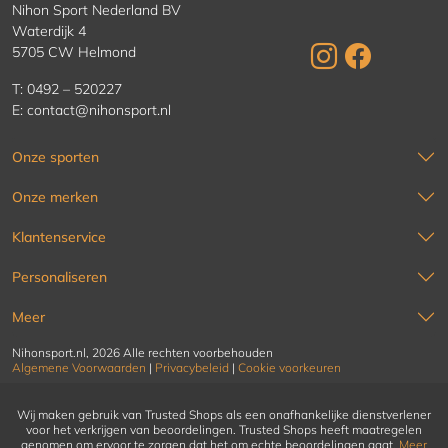
Nihon Sport Nederland BV
Waterdijk 4
5705 CW Helmond
T:
0492 – 520227
E:
contact@nihonsport.nl
Onze sporten
Onze merken
Klantenservice
Personaliseren
Meer
Nihonsport.nl, 2026 Alle rechten voorbehouden
Algemene Voorwaarden
|
Privacybeleid
|
Cookie voorkeuren
Wij maken gebruik van Trusted Shops als een onafhankelijke dienstverlener
voor het verkrijgen van beoordelingen. Trusted Shops heeft maatregelen
genomen om ervoor te zorgen dat het om echte beoordelingen gaat.
Meer