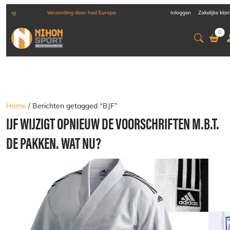
-
Verzending door heel Europa
Inloggen
Zakelijke kla
0
Home
/ Berichten getagged “BJF”
IJF WIJZIGT OPNIEUW DE VOORSCHRIFTEN M.B.T.
DE PAKKEN. WAT NU?