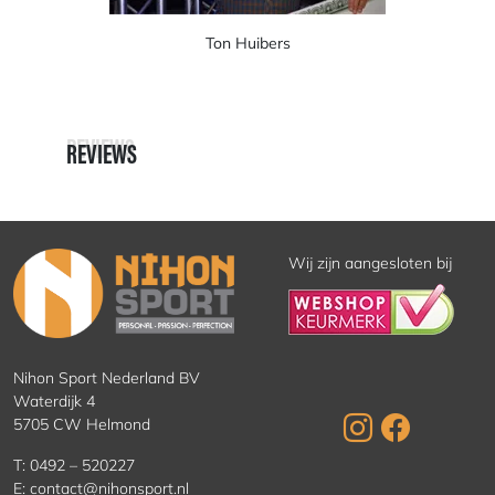
Ton Huibers
REVIEWS
REVIEWS
Wij zijn aangesloten bij
Nihon Sport Nederland BV
Waterdijk 4
5705 CW Helmond
T:
0492 – 520227
E:
contact@nihonsport.nl