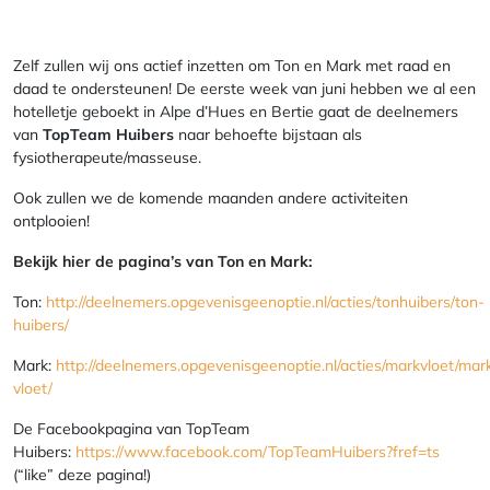
Zelf zullen wij ons actief inzetten om Ton en Mark met raad en
daad te ondersteunen! De eerste week van juni hebben we al een
hotelletje geboekt in Alpe d’Hues en Bertie gaat de deelnemers
van
TopTeam Huibers
naar behoefte bijstaan als
fysiotherapeute/masseuse.
Ook zullen we de komende maanden andere activiteiten
ontplooien!
Bekijk hier de pagina’s van Ton en Mark:
Ton:
http://deelnemers.opgevenisgeenoptie.nl/acties/tonhuibers/ton-
huibers/
Mark:
http://deelnemers.opgevenisgeenoptie.nl/acties/markvloet/mar
vloet/
De Facebookpagina van TopTeam
Huibers:
https://www.facebook.com/TopTeamHuibers?fref=ts
(“like” deze pagina!)