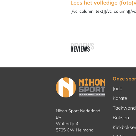
Lees het volledige (foto)v
[/vc_column_text][/vc_column][/v
REVIEWS
REVIEWS
Onze spor
Judo
Karate
Taekwond
Nihon Sport Nederland
BV
Boksen
Waterdijk 4
Kickbokse
5705 CW Helmond