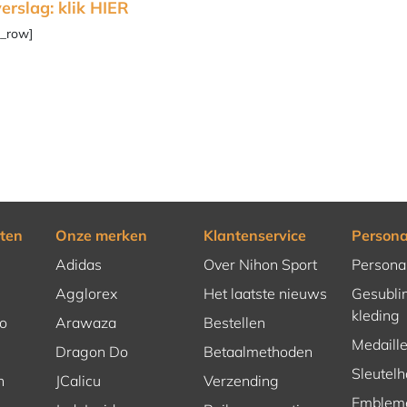
erslag: klik
HIER
c_row]
ten
Onze merken
Klantenservice
Persona
Adidas
Over Nihon Sport
Persona
Agglorex
Het laatste nieuws
Gesubli
kleding
o
Arawaza
Bestellen
Medaill
Dragon Do
Betaalmethoden
Sleutel
n
JCalicu
Verzending
Emblem