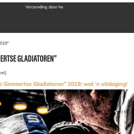
2019”
MERTSE GLADIATOREN”
ext]
e Gimmertse Gladiatoren” 2019; wat ‘n uitdaging!