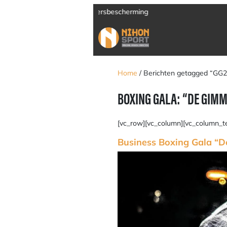
Verzending door heel Europa
Home
/ Berichten getagged “GG
BOXING GALA: “DE GIM
[vc_row][vc_column][vc_column_t
Business Boxing Gala “D