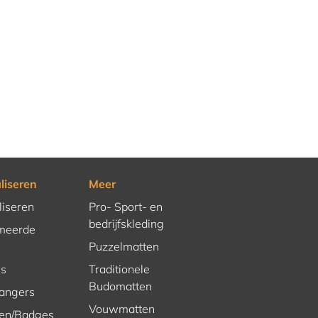
liseren
Meer
liseren
Pro- Sport- en
bedrijfskleding
meerde
Puzzelmatten
es
Traditionele
Budomatten
hangers
Vouwmatten
en/Badges