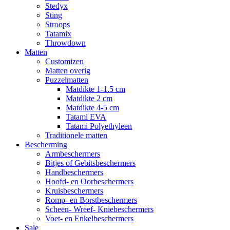
Stedyx
Sting
Stroops
Tatamix
Throwdown
Matten
Customizen
Matten overig
Puzzelmatten
Matdikte 1-1.5 cm
Matdikte 2 cm
Matdikte 4-5 cm
Tatami EVA
Tatami Polyethyleen
Traditionele matten
Bescherming
Armbeschermers
Bitjes of Gebitsbeschermers
Handbeschermers
Hoofd- en Oorbeschermers
Kruisbeschermers
Romp- en Borstbeschermers
Scheen- Wreef- Kniebeschermers
Voet- en Enkelbeschermers
Sale