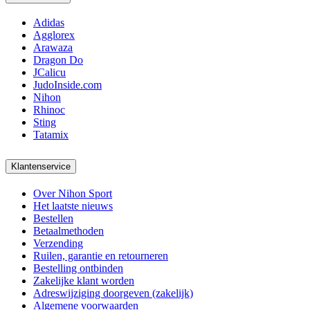
Adidas
Agglorex
Arawaza
Dragon Do
JCalicu
JudoInside.com
Nihon
Rhinoc
Sting
Tatamix
Klantenservice
Over Nihon Sport
Het laatste nieuws
Bestellen
Betaalmethoden
Verzending
Ruilen, garantie en retourneren
Bestelling ontbinden
Zakelijke klant worden
Adreswijziging doorgeven (zakelijk)
Algemene voorwaarden