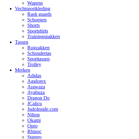
Wapens
Vechtsportkleding
Rash guards
Schoenen
Shorts
Sportshirts
Trainingspakken
Tassen
Rugzakken
Schoudertas
Sporttassen
Trolley
Merken
Adidas
Agglorex
Arawaza
Ayabuza
Dragon Do
JCalicu
JudoInside.com
Nihon
Okami
Opro
Rhinoc
Starpro