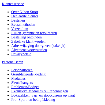
Klantenservice
Over Nihon Sport
Het laatste nieuws
Bestellen
Betaalmethoden
Verzending
Ruilen, garantie en retourneren
Bestelling ontbinden
Zakelijke klant worden
Adreswijziging doorgeven (zakelijk)
Algemene voorwaarden
Privacybeleid
Personaliseren
Personaliseren
Gesublimeerde kleding
Medailles
Sleutelhangers
Emblemen/Badges
Exclusieve Medailles & Erepenningen
Bokszakken, trap- en stootkussens op maat
Pro- Sport- en bedrijfskleding