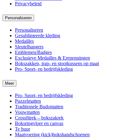
Privacybeleid
Personaliseren
Personaliseren
Gesublimeerde kleding
Medailles
Sleutelhangers
Emblemen/Badges
Exclusieve Medailles & Erepenningen
Bokszakken, trap- en stootkussens op maat
Pro- Sport- en bedrijfskleding
Meer
Pro- Sport- en bedrijfskleding
Puzzelmatten
Traditionele Budomatten
Vouwmatten
Crossfitrek – bokszakrek
Boksringvloer en canvas
Te huur
Maatvoering (kick)bokshandschoenen