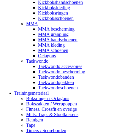
Kickbokshandschoenen
Kickbokskleding
Kickboksringen
Kickboksschoenen
MMA
MMA bescherming
MMA grappling
MMA handschoenen
MMA kleding
MMA schoenen
Octagons
Taekwondo
Taekwondo accessoires
Taekwondo bescherming
Taekwondobanden
Taekwondopakken
Taekwondoschoenen
Trainingsmateriaal
Boksringen / Octagons
Bokszakken / Werppoppen
Fitness, Crossfit en overige
Mitts. Trap- & Stootkussens
Reinigen
Tape
Timers / Scoreborden