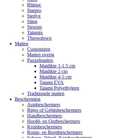
Rhinoc
Starpro
Stedyx
Sting
Stroops
Tatamix
Throwdown
Matten
Customizen
Matten overig
Puzzelmatten
Matdikte 1-1.5 cm
Matdikte 2 cm
Matdikte 4-5 cm
Tatami EVA
Tatami Polyethyleen
Traditionele matten
Bescherming
Armbeschermers
Bitjes of Gebitsbeschermers
Handbeschermers
Hoofd- en Oorbeschermers
Kruisbeschermers
Romp- en Borstbeschermers
Scheen- Wreef- Kniebeschermers