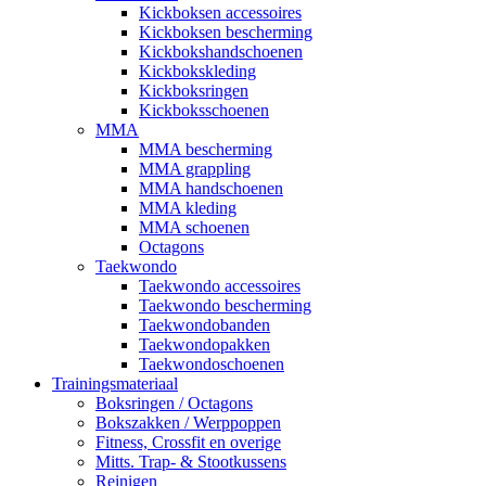
Kickboksen accessoires
Kickboksen bescherming
Kickbokshandschoenen
Kickbokskleding
Kickboksringen
Kickboksschoenen
MMA
MMA bescherming
MMA grappling
MMA handschoenen
MMA kleding
MMA schoenen
Octagons
Taekwondo
Taekwondo accessoires
Taekwondo bescherming
Taekwondobanden
Taekwondopakken
Taekwondoschoenen
Trainingsmateriaal
Boksringen / Octagons
Bokszakken / Werppoppen
Fitness, Crossfit en overige
Mitts. Trap- & Stootkussens
Reinigen