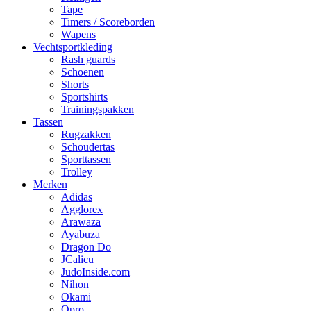
Tape
Timers / Scoreborden
Wapens
Vechtsportkleding
Rash guards
Schoenen
Shorts
Sportshirts
Trainingspakken
Tassen
Rugzakken
Schoudertas
Sporttassen
Trolley
Merken
Adidas
Agglorex
Arawaza
Ayabuza
Dragon Do
JCalicu
JudoInside.com
Nihon
Okami
Opro