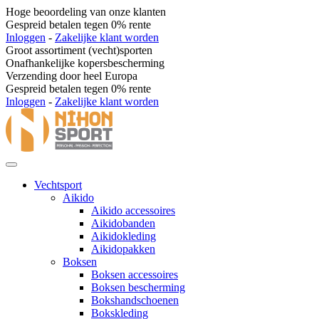
Hoge beoordeling van onze klanten
Gespreid betalen tegen 0% rente
Inloggen
-
Zakelijke klant worden
Groot assortiment (vecht)sporten
Onafhankelijke kopersbescherming
Verzending door heel Europa
Gespreid betalen tegen 0% rente
Inloggen
-
Zakelijke klant worden
Vechtsport
Aikido
Aikido accessoires
Aikidobanden
Aikidokleding
Aikidopakken
Boksen
Boksen accessoires
Boksen bescherming
Bokshandschoenen
Bokskleding