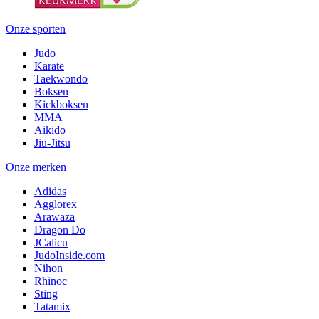
Onze sporten
Judo
Karate
Taekwondo
Boksen
Kickboksen
MMA
Aikido
Jiu-Jitsu
Onze merken
Adidas
Agglorex
Arawaza
Dragon Do
JCalicu
JudoInside.com
Nihon
Rhinoc
Sting
Tatamix