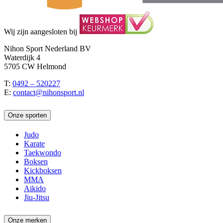
Wij zijn aangesloten bij
Nihon Sport Nederland BV
Waterdijk 4
5705 CW Helmond
T:
0492 – 520227
E:
contact@nihonsport.nl
Onze sporten
Judo
Karate
Taekwondo
Boksen
Kickboksen
MMA
Aikido
Jiu-Jitsu
Onze merken