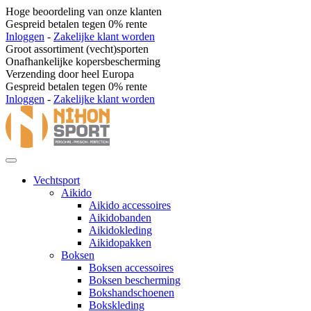
Hoge beoordeling van onze klanten
Gespreid betalen tegen 0% rente
Inloggen
-
Zakelijke klant worden
Groot assortiment (vecht)sporten
Onafhankelijke kopersbescherming
Verzending door heel Europa
Gespreid betalen tegen 0% rente
Inloggen
-
Zakelijke klant worden
Vechtsport
Aikido
Aikido accessoires
Aikidobanden
Aikidokleding
Aikidopakken
Boksen
Boksen accessoires
Boksen bescherming
Bokshandschoenen
Bokskleding