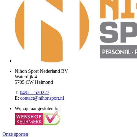
Nihon Sport Nederland BV
Waterdijk 4
5705 CW Helmond
T:
0492 – 520227
E:
contact@nihonsport.nl
Wij zijn aangesloten bij
Onze sporten