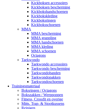
Kickboksen accessoires
Kickboksen bescherming
Kickbokshandschoenen
Kickbokskleding
Kickboksringen
Kickboksschoenen
MMA
MMA bescherming
MMA grappling
MMA handschoenen
MMA kleding
MMA schoenen
Octagons
Taekwondo
Taekwondo accessoires
Taekwondo bescherming
Taekwondobanden
Taekwondopakken
Taekwondoschoenen
Trainingsmateriaal
Boksringen / Octagons
Bokszakken / Werppoppen
Fitness, Crossfit en overige
Mitts. Trap- & Stootkussens
Reinigen