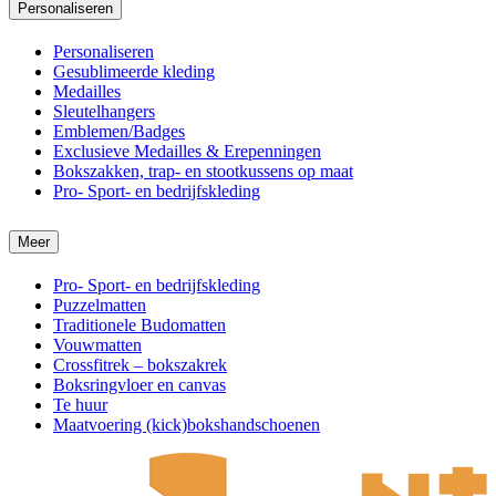
Personaliseren
Personaliseren
Gesublimeerde kleding
Medailles
Sleutelhangers
Emblemen/Badges
Exclusieve Medailles & Erepenningen
Bokszakken, trap- en stootkussens op maat
Pro- Sport- en bedrijfskleding
Meer
Pro- Sport- en bedrijfskleding
Puzzelmatten
Traditionele Budomatten
Vouwmatten
Crossfitrek – bokszakrek
Boksringvloer en canvas
Te huur
Maatvoering (kick)bokshandschoenen