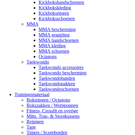
Kickbokshandschoenen
Kickbokskleding
Kickboksringen
Kickboksschoenen
MMA
MMA bescherming
MMA grappling
MMA handschoenen
MMA kleding
MMA schoenen
Octagons
Taekwondo
Taekwondo accessoires
Taekwondo bescherming
Taekwondobanden
Taekwondopakken
Taekwondoschoenen
Trainingsmateriaal
Boksringen / Octagons
Bokszakken / Werppoppen
Fitness, Crossfit en overige
Mitts. Trap- & Stootkussens
Reinigen
Tape
Timers / Scoreborden