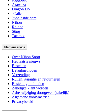
Agglorex
Arawaza
Dragon Do
JCalicu
JudoInside.com
Nihon
Rhinoc
Sting
Tatamix
Klantenservice
Over Nihon Sport
Het laatste nieuws
Bestellen
Betaalmethoden
Verzending
Ruilen, garantie en retourneren
Bestelling ontbinden
Zakelijke klant worden
Adreswijziging doorgeven (zakelijk)
Algemene voorwaarden
Privacybeleid