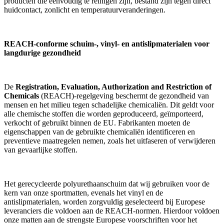
producten die eenvoudig te reinigen zijn, bestand zijn tegen direct
huidcontact, zonlicht en temperatuurveranderingen.
REACH-conforme schuim-, vinyl- en antislipmaterialen voor
langdurige gezondheid
De
Registration, Evaluation, Authorization and Restriction of
Chemicals
(REACH)-regelgeving beschermt de gezondheid van
mensen en het milieu tegen schadelijke chemicaliën. Dit geldt voor
alle chemische stoffen die worden geproduceerd, geïmporteerd,
verkocht of gebruikt binnen de EU. Fabrikanten moeten de
eigenschappen van de gebruikte chemicaliën identificeren en
preventieve maatregelen nemen, zoals het uitfaseren of verwijderen
van gevaarlijke stoffen.
Het gerecycleerde polyurethaanschuim dat wij gebruiken voor de
kern van onze sportmatten, evenals het vinyl en de
antislipmaterialen, worden zorgvuldig geselecteerd bij Europese
leveranciers die voldoen aan de REACH-normen. Hierdoor voldoen
onze matten aan de strengste Europese voorschriften voor het