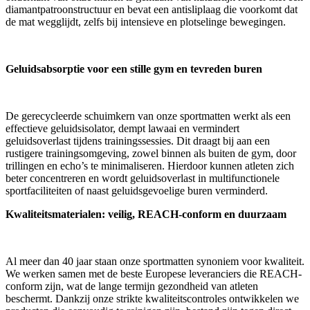
diamantpatroonstructuur en bevat een antisliplaag die voorkomt dat
de mat wegglijdt, zelfs bij intensieve en plotselinge bewegingen.
Geluidsabsorptie voor een stille gym en tevreden buren
De gerecycleerde schuimkern van onze sportmatten werkt als een
effectieve geluidsisolator, dempt lawaai en vermindert
geluidsoverlast tijdens trainingssessies. Dit draagt bij aan een
rustigere trainingsomgeving, zowel binnen als buiten de gym, door
trillingen en echo’s te minimaliseren. Hierdoor kunnen atleten zich
beter concentreren en wordt geluidsoverlast in multifunctionele
sportfaciliteiten of naast geluidsgevoelige buren verminderd.
Kwaliteitsmaterialen: veilig, REACH-conform en duurzaam
Al meer dan 40 jaar staan onze sportmatten synoniem voor kwaliteit.
We werken samen met de beste Europese leveranciers die REACH-
conform zijn, wat de lange termijn gezondheid van atleten
beschermt. Dankzij onze strikte kwaliteitscontroles ontwikkelen we