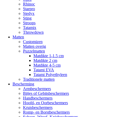
Rhinoc
Starpro
Stedyx
Sting
Stroops
Tatamix
Throwdown
Matten
Customizen
Matten overig
Puzzelmatten
Matdikte 1-1.5 cm
Matdikte 2 cm
Matdikte 4-5 cm
Tatami EVA
Tatami Polyethyleen
Traditionele matten
Bescherming
Armbeschermers
Bitjes of Gebitsbeschermers
Handbeschermers
Hoofd- en Oorbeschermers
Kruisbeschermers
Romp- en Borstbeschermers
Scheen- Wreef- Kniebeschermers