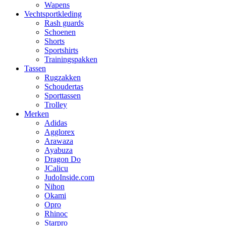
Wapens
Vechtsportkleding
Rash guards
Schoenen
Shorts
Sportshirts
Trainingspakken
Tassen
Rugzakken
Schoudertas
Sporttassen
Trolley
Merken
Adidas
Agglorex
Arawaza
Ayabuza
Dragon Do
JCalicu
JudoInside.com
Nihon
Okami
Opro
Rhinoc
Starpro