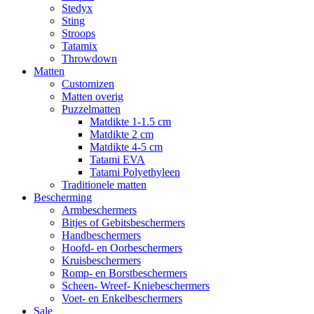
Stedyx
Sting
Stroops
Tatamix
Throwdown
Matten
Customizen
Matten overig
Puzzelmatten
Matdikte 1-1.5 cm
Matdikte 2 cm
Matdikte 4-5 cm
Tatami EVA
Tatami Polyethyleen
Traditionele matten
Bescherming
Armbeschermers
Bitjes of Gebitsbeschermers
Handbeschermers
Hoofd- en Oorbeschermers
Kruisbeschermers
Romp- en Borstbeschermers
Scheen- Wreef- Kniebeschermers
Voet- en Enkelbeschermers
Sale