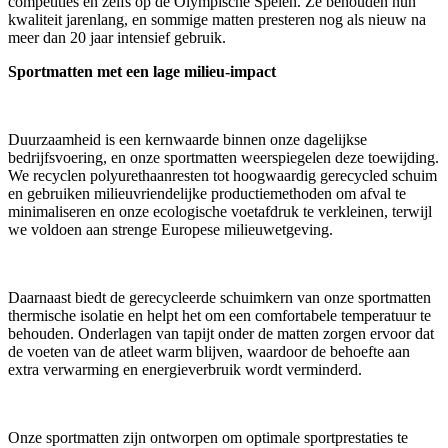
competities en zelfs op de Olympische Spelen. Ze behouden hun
kwaliteit jarenlang, en sommige matten presteren nog als nieuw na
meer dan 20 jaar intensief gebruik.
Sportmatten met een lage milieu-impact
Duurzaamheid is een kernwaarde binnen onze dagelijkse
bedrijfsvoering, en onze sportmatten weerspiegelen deze toewijding.
We recyclen polyurethaanresten tot hoogwaardig gerecycled schuim
en gebruiken milieuvriendelijke productiemethoden om afval te
minimaliseren en onze ecologische voetafdruk te verkleinen, terwijl
we voldoen aan strenge Europese milieuwetgeving.
Daarnaast biedt de gerecycleerde schuimkern van onze sportmatten
thermische isolatie en helpt het om een comfortabele temperatuur te
behouden. Onderlagen van tapijt onder de matten zorgen ervoor dat
de voeten van de atleet warm blijven, waardoor de behoefte aan
extra verwarming en energieverbruik wordt verminderd.
Onze sportmatten zijn ontworpen om optimale sportprestaties te