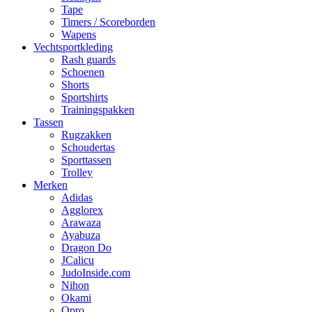
Tape
Timers / Scoreborden
Wapens
Vechtsportkleding
Rash guards
Schoenen
Shorts
Sportshirts
Trainingspakken
Tassen
Rugzakken
Schoudertas
Sporttassen
Trolley
Merken
Adidas
Agglorex
Arawaza
Ayabuza
Dragon Do
JCalicu
JudoInside.com
Nihon
Okami
Opro