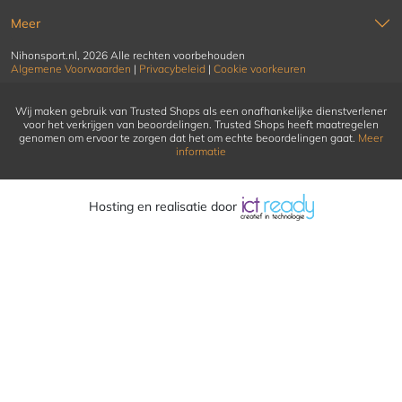
Meer
Nihonsport.nl, 2026 Alle rechten voorbehouden
Algemene Voorwaarden
|
Privacybeleid
|
Cookie voorkeuren
Wij maken gebruik van Trusted Shops als een onafhankelijke dienstverlener
voor het verkrijgen van beoordelingen. Trusted Shops heeft maatregelen
genomen om ervoor te zorgen dat het om echte beoordelingen gaat.
Meer
informatie
Hosting en realisatie door