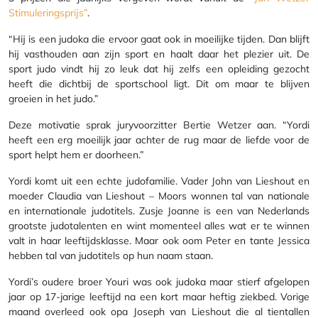
Stimuleringsprijs”
.
“Hij is een judoka die ervoor gaat ook in moeilijke tijden. Dan blijft
hij vasthouden aan zijn sport en haalt daar het plezier uit. De
sport judo vindt hij zo leuk dat hij zelfs een opleiding gezocht
heeft die dichtbij de sportschool ligt. Dit om maar te blijven
groeien in het judo.”
Deze motivatie sprak juryvoorzitter Bertie Wetzer aan. “Yordi
heeft een erg moeilijk jaar achter de rug maar de liefde voor de
sport helpt hem er doorheen.”
Yordi komt uit een echte judofamilie. Vader John van Lieshout en
moeder Claudia van Lieshout – Moors wonnen tal van nationale
en internationale judotitels. Zusje Joanne is een van Nederlands
grootste judotalenten en wint momenteel alles wat er te winnen
valt in haar leeftijdsklasse. Maar ook oom Peter en tante Jessica
hebben tal van judotitels op hun naam staan.
Yordi’s oudere broer Youri was ook judoka maar stierf afgelopen
jaar op 17-jarige leeftijd na een kort maar heftig ziekbed. Vorige
maand overleed ook opa Joseph van Lieshout die al tientallen