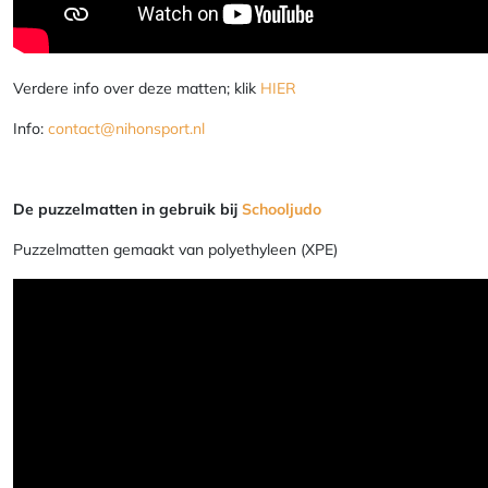
Verdere info over deze matten; klik
HIER
Info:
contact@nihonsport.nl
De puzzelmatten in gebruik bij
Schooljudo
Puzzelmatten gemaakt van polyethyleen (XPE)