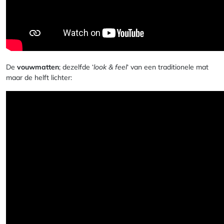
De
vouwmatten
; dezelfde ‘
look & feel
‘ van een traditionele mat
maar de helft lichter: