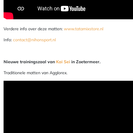
Verdere info over deze matten:
www.tatamixstore.nl
Info:
contact@nihonsport.nl
Nieuwe trainingszaal van
Kai Sei
in Zoetermeer.
Traditionele matten van Agglorex.