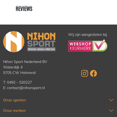
REVIEWS
REVIEWS
Wij zijn aangesloten bij
Nihon Sport Nederland BV
Waterdijk 4
5705 CW Helmond
T:
0492 – 520227
E:
contact@nihonsport.nl
Onze sporten
Onze merken