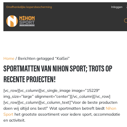
-
kelijke kopersbescherming
Verzending door heel Europa
Inloggen
Home
/ Berichten getagged “KaiSei”
SPORTMATTEN VAN NIHON SPORT; TROTS OP
RECENTE PROJECTEN!
[vc_row][vc_column][vc_single_image image=”15229″
img_size=”large” alignment=”center”][/vc_column][/vc_row]
[vc_row][vc_column][vc_column_text]”
Voor de beste producten
doen wij altijd ons best!
” Wat sportmatten betreft biedt
Nihon
Sport
het grootste assortiment voor iedere sport, accommodatie
en activiteit.