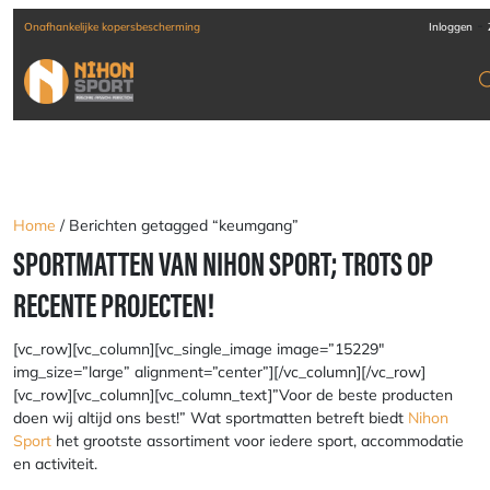
-
jke kopersbescherming
Verzending door heel Europa
Inloggen
Home
/ Berichten getagged “keumgang”
SPORTMATTEN VAN NIHON SPORT; TROTS OP
RECENTE PROJECTEN!
[vc_row][vc_column][vc_single_image image=”15229″
img_size=”large” alignment=”center”][/vc_column][/vc_row]
[vc_row][vc_column][vc_column_text]”
Voor de beste producten
doen wij altijd ons best!
” Wat sportmatten betreft biedt
Nihon
Sport
het grootste assortiment voor iedere sport, accommodatie
en activiteit.