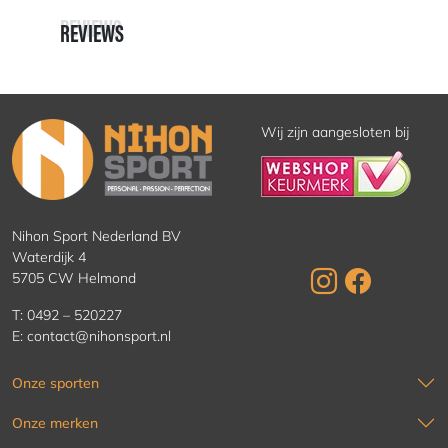
REVIEWS
REVIEWS
Wij zijn aangesloten bij
Nihon Sport Nederland BV
Waterdijk 4
5705 CW Helmond
T:
0492 – 520227
E:
contact@nihonsport.nl
Onze sporten
Onze merken