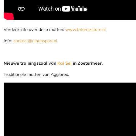
Verdere info over deze matten:
www.tatamixstore.nl
Info:
contact@nihonsport.nl
Nieuwe trainingszaal van
Kai Sei
in Zoetermeer.
Traditionele matten van Agglorex.