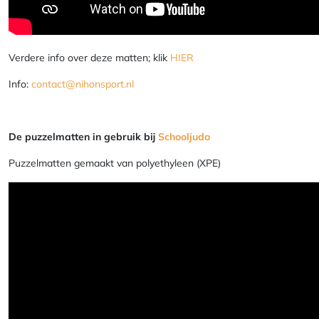
Verdere info over deze matten; klik
HIER
Info:
contact@nihonsport.nl
De puzzelmatten in gebruik bij
Schooljudo
Puzzelmatten gemaakt van polyethyleen (XPE)