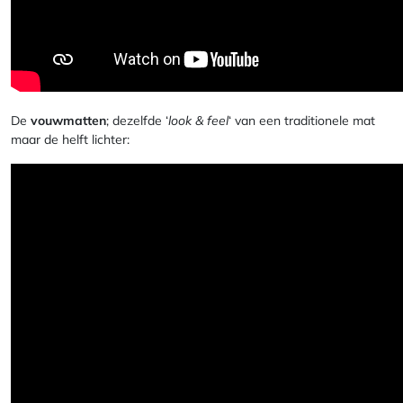
De
vouwmatten
; dezelfde ‘
look & feel
‘ van een traditionele mat
maar de helft lichter: