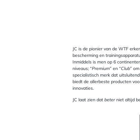
JC is de pionier van de WTF erke
bescherming en trainingsapparatu
Inmiddels is men op 6 continente
niveaus; “
Premium
” en “
Club
” om
specialistisch merk dat uitsluite
biedt de allerbeste producten voo
innovaties.
JC laat zien dat
beter
niet altijd 