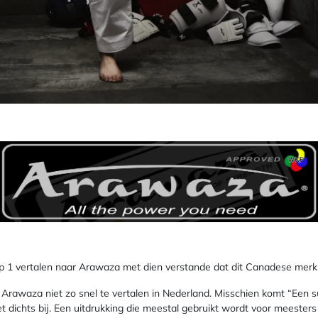
 1 vertalen naar Arawaza met dien verstande dat dit Canadese merk ge
 Arawaza niet zo snel te vertalen in Nederland. Misschien komt “Een 
et dichts bij. Een uitdrukking die meestal gebruikt wordt voor meester