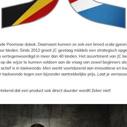
nde Poomsae dobok. Daarnaast kunnen ze ook een breed scala gyeorug
ur bieden. Sinds 2012 groeit JC gestaag middels een strategisch opgez
n vertegenwoordigd in meer dan 40 landen. Het assortiment van JC be
 op die wijze te kunnen voldoen aan de vraag van zowel beginners als 
nd actief is in taekwondo. Men werkt voortdurend aan innovatieve en kw
r taekwondo tegen een bijzonder aantrekkelijke prijs. Laat je verrass
betekend dat een product ook direct duurder wordt! Zeker niet!