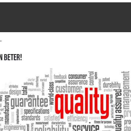
”
N BETER!