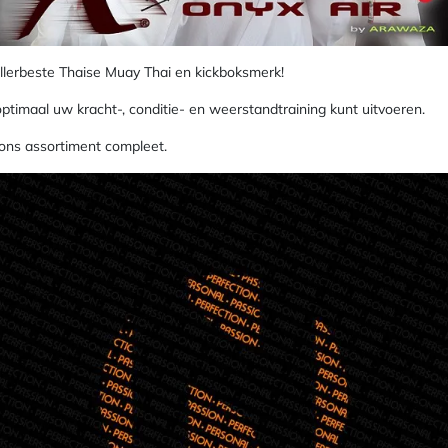
llerbeste Thaise Muay Thai en kickboksmerk!
ptimaal uw kracht-, conditie- en weerstandtraining kunt uitvoeren.
ns assortiment compleet.