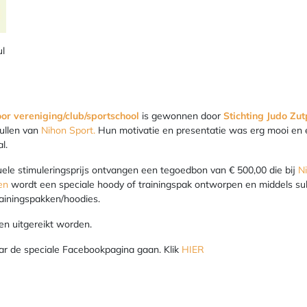
ul
oor vereniging/club/sportschool
is gewonnen door
Stichting Judo Zu
pullen van
Nihon Sport.
Hun motivatie en presentatie was erg mooi en 
l.
uele stimuleringsprijs ontvangen een tegoedbon van € 500,00 die bij
N
en
wordt een speciale hoody of trainingspak ontworpen en middels su
ainingspakken/hoodies.
zen uitgereikt worden.
aar de speciale Facebookpagina gaan. Klik
HIER