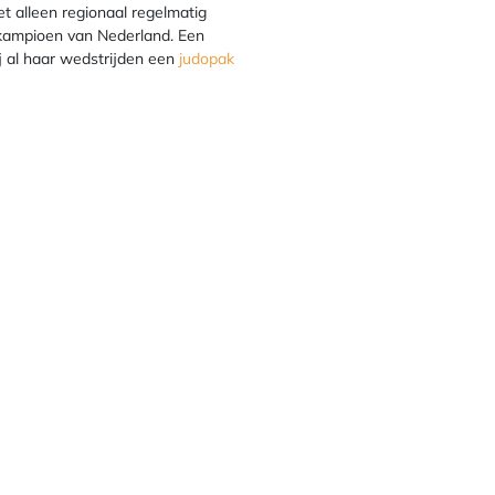
et alleen regionaal regelmatig
 kampioen van Nederland. Een
ij al haar wedstrijden een
judopak