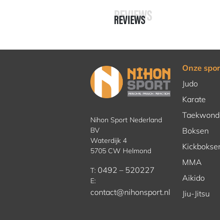
REVIEWS
REVIEWS
Onze spor
Judo
Karate
Taekwond
Nihon Sport Nederland
BV
Boksen
Waterdijk 4
Kickbokse
5705 CW Helmond
MMA
0492 – 520227
T:
Aikido
E:
contact@nihonsport.nl
Jiu-Jitsu