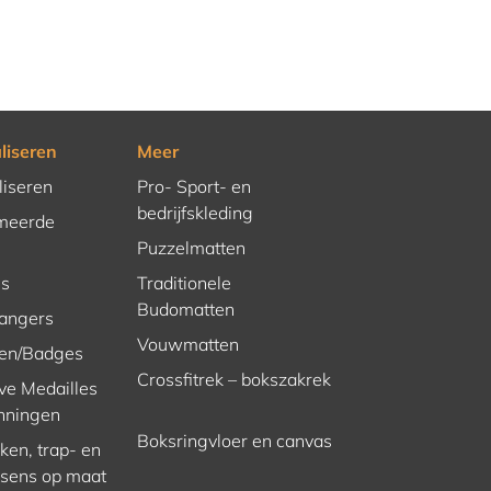
liseren
Meer
liseren
Pro- Sport- en
bedrijfskleding
meerde
Puzzelmatten
es
Traditionele
Budomatten
hangers
Vouwmatten
en/Badges
Crossfitrek – bokszakrek
ve Medailles
nningen
Boksringvloer en canvas
en, trap- en
ssens op maat