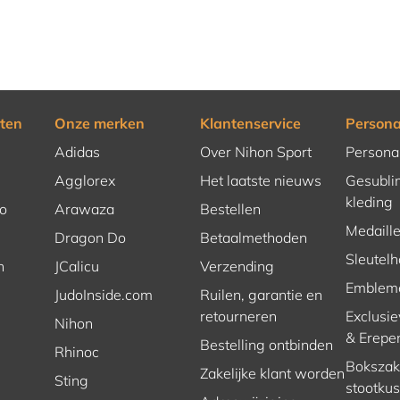
ten
Onze merken
Klantenservice
Persona
Adidas
Over Nihon Sport
Persona
Agglorex
Het laatste nieuws
Gesubli
kleding
o
Arawaza
Bestellen
Medaill
Dragon Do
Betaalmethoden
Sleutel
n
JCalicu
Verzending
Emblem
JudoInside.com
Ruilen, garantie en
retourneren
Exclusie
Nihon
& Erepe
Bestelling ontbinden
Rhinoc
Bokszakk
Zakelijke klant worden
Sting
stootku