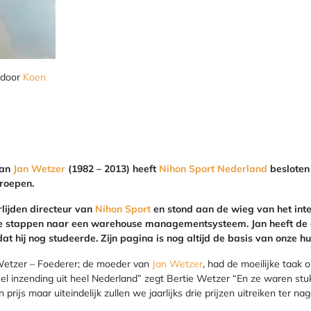
d door
Koen
aan
Jan Wetzer
(1982 – 2013) heeft
Nihon Sport Nederland
besloten
 roepen.
rlijden directeur van
Nihon Sport
en stond aan de wieg van het inte
e stappen naar een warehouse managementsysteem. Jan heeft de e
at hij nog studeerde. Zijn pagina is nog altijd de basis van onze h
e Wetzer – Foederer; de moeder van
Jan Wetzer
, had de moeilijke taak 
el inzending uit heel Nederland” zegt Bertie Wetzer “En ze waren stu
prijs maar uiteindelijk zullen we jaarlijks drie prijzen uitreiken ter n