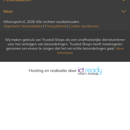
Meer
Nihonsport.nl, 2026 Alle rechten voorbehouden
Algemene Voorwaarden
|
Privacybeleid
|
Cookie voorkeuren
Wij maken gebruik van Trusted Shops als een onafhankelijke dienstverlener
voor het verkrijgen van beoordelingen. Trusted Shops heeft maatregelen
genomen om ervoor te zorgen dat het om echte beoordelingen gaat.
Meer
informatie
Hosting en realisatie door