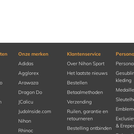
ten
Onze merken
Klantenservice
Persona
Adidas
Over Nihon Sport
Persona
Agglorex
Het laatste nieuws
Gesubli
kleding
o
Arawaza
Bestellen
Medaill
Dragon Do
Betaalmethoden
Sleutel
n
JCalicu
Verzending
Emblem
JudoInside.com
Ruilen, garantie en
retourneren
Exclusie
Nihon
& Erepe
Bestelling ontbinden
Rhinoc