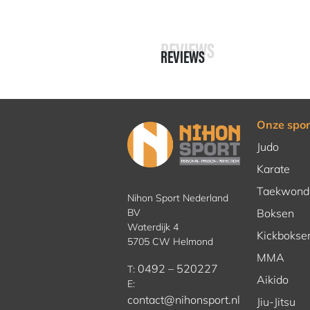
REVIEWS
REVIEWS
Onze spor
Judo
Karate
Taekwond
Nihon Sport Nederland
BV
Boksen
Waterdijk 4
Kickbokse
5705 CW Helmond
MMA
0492 – 520227
T:
Aikido
E:
contact@nihonsport.nl
Jiu-Jitsu