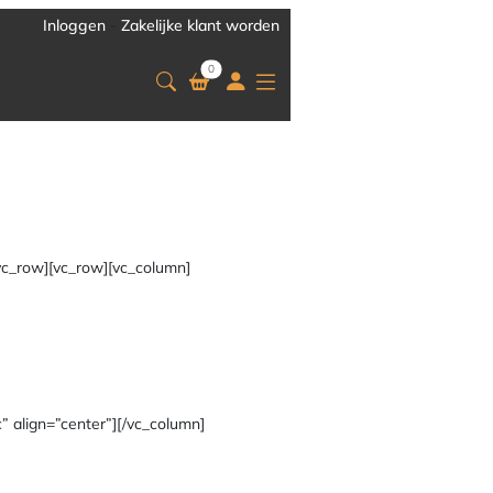
Inloggen
-
Zakelijke klant worden
0
vc_row][vc_row][vc_column]
” align=”center”][/vc_column]