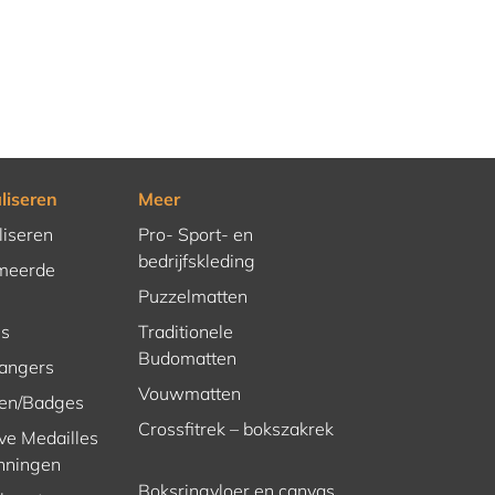
liseren
Meer
liseren
Pro- Sport- en
bedrijfskleding
meerde
Puzzelmatten
es
Traditionele
Budomatten
hangers
Vouwmatten
en/Badges
Crossfitrek – bokszakrek
ve Medailles
nningen
Boksringvloer en canvas