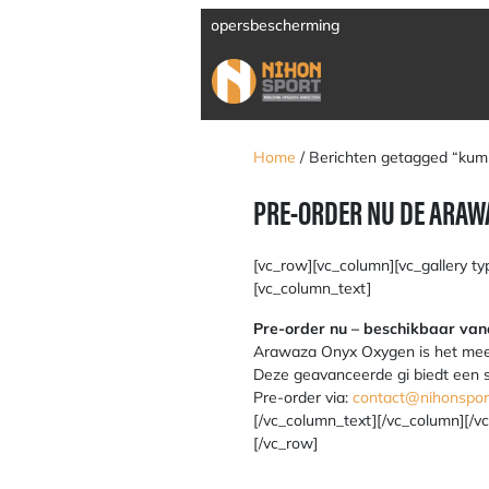
rming
Verzending door heel Europ
Home
/ Berichten getagged “kum
PRE-ORDER NU DE ARAW
[vc_row][vc_column][vc_gallery t
[vc_column_text]
Pre-order nu – beschikbaar van
Arawaza Onyx Oxygen is het mees
Deze geavanceerde gi biedt een str
Pre-order via:
contact@nihonsport
[/vc_column_text][/vc_column][/vc
[/vc_row]