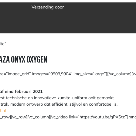
a
ite”
AZA ONYX OXYGEN
ype=”image_grid” images=”9903,9904″ img_size=”large”][/vc_column][/
af eind februari 2021
t technische en innovatieve kumite-uniform ooit gemaakt.
ak, modern ontwerp dat efficiënt, stijlvol en comfortabel is.
.nl
_row][vc_row][vc_column][vc_video link=”https://youtu.be/gPXStzTJmnc