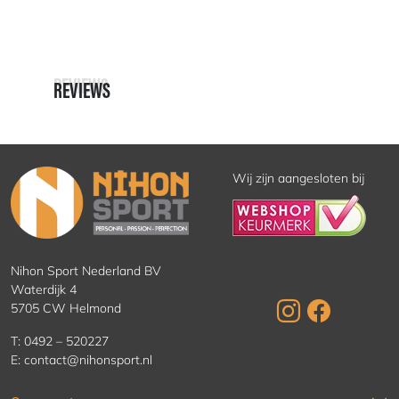
REVIEWS
REVIEWS
Wij zijn aangesloten bij
Nihon Sport Nederland BV
Waterdijk 4
5705 CW Helmond
T:
0492 – 520227
E:
contact@nihonsport.nl