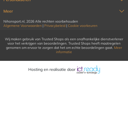
Meer
Nihonsport.nl, 2026 Alle rechten voorbehouden
Algemene Voorwaarden
|
Privacybeleid
|
Cookie voorkeuren
Wij maken gebruik van Trusted Shops als een onafhankelijke dienstverlener
voor het verkrijgen van beoordelingen. Trusted Shops heeft maatregelen
genomen om ervoor te zorgen dat het om echte beoordelingen gaat.
Meer
informatie
Hosting en realisatie door