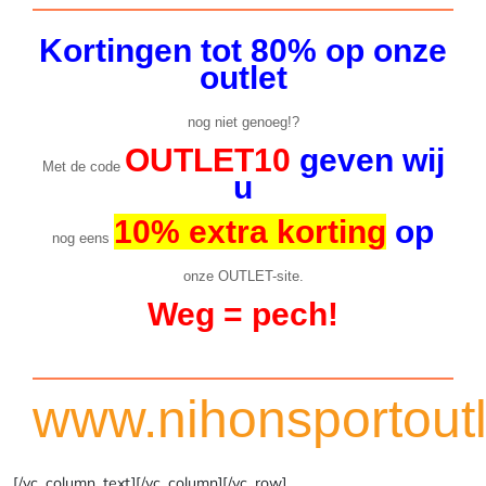
Kortingen tot 80% op onze
outlet
nog niet genoeg!?
OUTLET10
geven wij
Met de code
u
10% extra korting
op
nog eens
onze OUTLET-site.
Weg = pech!
www.nihonsportoutl
[/vc_column_text][/vc_column][/vc_row]