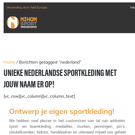
Verzending door heel Europa
Inl
Home
/ Berichten getagged “nederland”
UNIEKE NEDERLANDSE SPORTKLEDING MET
JOUW NAAM ER OP!
[vc_row][vc_column][vc_column_text]
Ontwerp je eigen sportkleding!
We hebben veel plezier in het customizen van tal van artikelen;
sport- en teamkleding, medailles, munten, penningen, pin’s,
sleutelkoorden, bidons, handdoeken en uiteraard vrijwel ons gehele