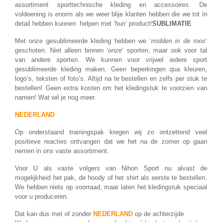
assortiment sporttechnische kleding en accessoires. De
voldoening is enorm als we weer blije klanten hebben die we tot in
detail hebben kunnen helpen met
‘hun’
product!
SUBLIMATIE
Met onze gesublimeerde kleding hebben we ‘
midden in de roos
‘
geschoten. Niet alleen binnen ‘
onze
‘ sporten, maar ook voor tal
van andere sporten. We kunnen voor vrijwel iedere sport
gesublimeerde kleding maken. Geen beperkingen qua kleuren,
logo’s, teksten of foto’s. Altijd na te bestellen en zelfs per stuk te
bestellen! Geen extra kosten om het kledingstuk te voorzien van
namen! Wat wil je nog meer.
NEDERLAND
Op onderstaand trainingspak kregen wij zo ontzettend veel
positieve reacties ontvangen dat we het na de zomer op gaan
nemen in ons vaste assortiment.
Voor U als vaste volgers van Nihon Sport nu alvast de
mogelijkheid het pak, de hoody of het shirt als eerste te bestellen.
We hebben niets op voorraad, maar laten het kledingstuk speciaal
voor u produceren.
Dat kan dus met of zonder
NEDERLAND
op de achterzijde