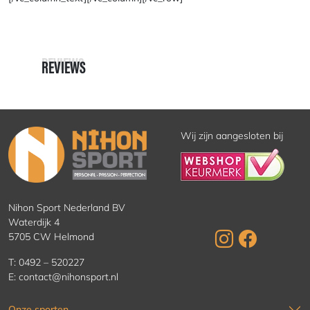
REVIEWS
REVIEWS
Wij zijn aangesloten bij
Nihon Sport Nederland BV
Waterdijk 4
5705 CW Helmond
T:
0492 – 520227
E:
contact@nihonsport.nl
Onze sporten