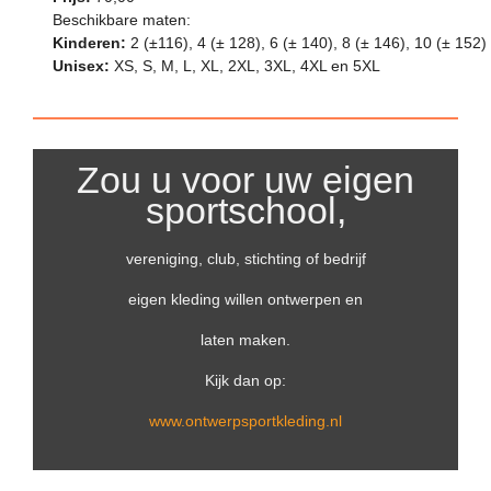
Beschikbare maten:
Kinderen:
2 (±116), 4 (± 128), 6 (± 140), 8 (± 146), 10 (± 152)
Unisex:
XS, S, M, L, XL, 2XL, 3XL, 4XL en 5XL
Zou u voor uw eigen
sportschool,
vereniging, club, stichting of bedrijf
eigen kleding willen ontwerpen en
laten maken.
Kijk dan op:
www.ontwerpsportkleding.nl