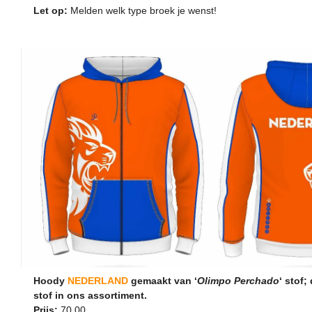
Let op:
Melden welk type broek je wenst!
Hoody
NEDERLAND
gemaakt van ‘
Olimpo Perchado
‘ stof;
stof in ons assortiment.
Prijs:
70,00