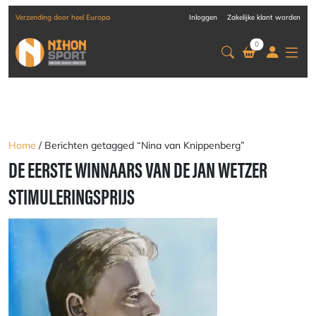
-
Verzending door heel Europa
Inloggen
Zakelijke klant worden
0
Home
/ Berichten getagged “Nina van Knippenberg”
DE EERSTE WINNAARS VAN DE JAN WETZER
STIMULERINGSPRIJS