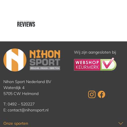
REVIEWS
REVIEWS
Wij zijn aangesloten bij
Nihon Sport Nederland BV
Waterdijk 4
5705 CW Helmond
T:
0492 – 520227
E:
contact@nihonsport.nl
Onze sporten