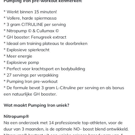
Pumping Iron pre-workout kenmerken:
* Werkt binnen 15 minuten!
* Vollere, harde spiermassa
* 3 gram CITRULINE per serving
* Nitropump © & Cullumax ©
* GH booster: Fenugreek extract
* Ideaal om training plateaus te doorbreken
* Explosieve spierkracht
* Meer energie
* Explosieve pomp
* Perfect voor krachtsport en bodybuilding
* 27 servings per verpakking
* Pumping Iron pre-workout
* De formule bevat 3 gram L-Citruline per serving en als bonus
een natuurlijke GH booster.
Wat maakt Pumping Iron uniek?
Nitropump®
Na een onderzoek met 14 professionele top-athleten, voor de
duur van 3 maanden, is de optimale NO- boost blend ontwikkeld.