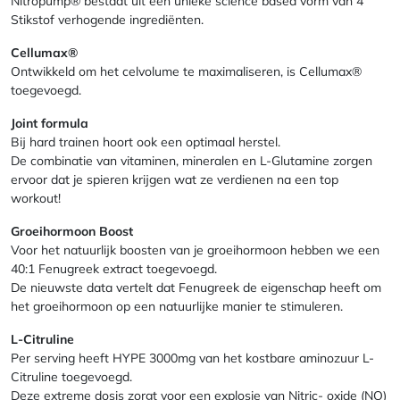
Nitropump® bestaat uit een unieke science based vorm van 4
Stikstof verhogende ingrediënten.
Cellumax®
Ontwikkeld om het celvolume te maximaliseren, is Cellumax®
toegevoegd.
Joint formula
Bij hard trainen hoort ook een optimaal herstel.
De combinatie van vitaminen, mineralen en L-Glutamine zorgen
ervoor dat je spieren krijgen wat ze verdienen na een top
workout!
Groeihormoon Boost
Voor het natuurlijk boosten van je groeihormoon hebben we een
40:1 Fenugreek extract toegevoegd.
De nieuwste data vertelt dat Fenugreek de eigenschap heeft om
het groeihormoon op een natuurlijke manier te stimuleren.
L-Citruline
Per serving heeft HYPE 3000mg van het kostbare aminozuur L-
Citruline toegevoegd.
Deze extreme dosis zorgt voor een explosie van Nitric- oxide (NO)