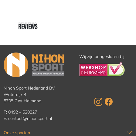
REVIEWS
REVIEWS
Wij zijn aangesloten bij
Nihon Sport Nederland BV
Waterdijk 4
5705 CW Helmond
T:
0492 – 520227
E:
contact@nihonsport.nl
Onze sporten