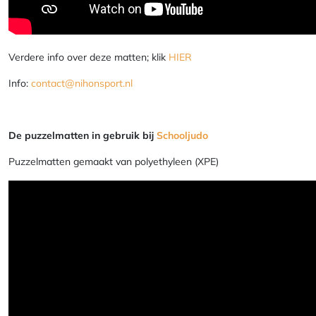
Verdere info over deze matten; klik
HIER
Info:
contact@nihonsport.nl
De puzzelmatten in gebruik bij
Schooljudo
Puzzelmatten gemaakt van polyethyleen (XPE)