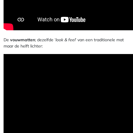
De
vouwmatten
; dezelfde ‘
look & feel
‘ van een traditionele mat
maar de helft lichter: