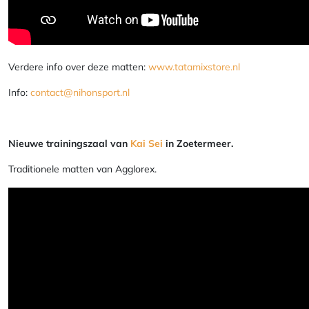
Verdere info over deze matten:
www.tatamixstore.nl
Info:
contact@nihonsport.nl
Nieuwe trainingszaal van
Kai Sei
in Zoetermeer.
Traditionele matten van Agglorex.