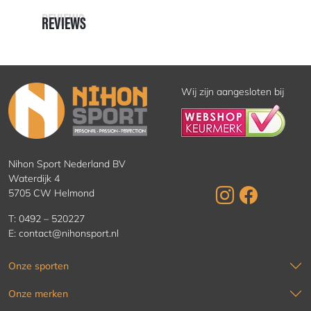
REVIEWS
REVIEWS
Wij zijn aangesloten bij
Nihon Sport Nederland BV
Waterdijk 4
5705 CW Helmond
T:
0492 – 520227
E:
contact@nihonsport.nl
Onze sporten
Onze merken