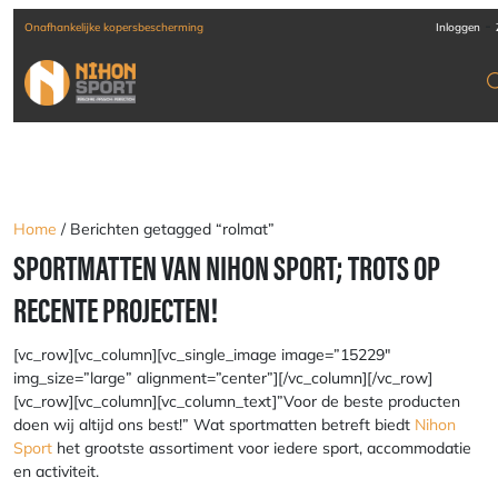
-
ankelijke kopersbescherming
Verzending door heel Europa
Inloggen
Home
/ Berichten getagged “rolmat”
SPORTMATTEN VAN NIHON SPORT; TROTS OP
RECENTE PROJECTEN!
[vc_row][vc_column][vc_single_image image=”15229″
img_size=”large” alignment=”center”][/vc_column][/vc_row]
[vc_row][vc_column][vc_column_text]”
Voor de beste producten
doen wij altijd ons best!
” Wat sportmatten betreft biedt
Nihon
Sport
het grootste assortiment voor iedere sport, accommodatie
en activiteit.