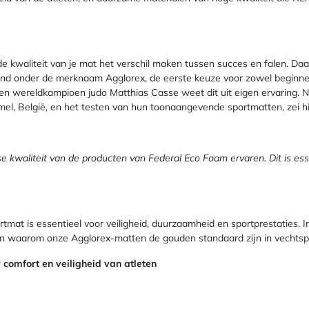
 de kwaliteit van je mat het verschil maken tussen succes en falen. D
nd onder de merknaam Agglorex, de eerste keuze voor zowel beginners
en wereldkampioen judo Matthias Casse weet dit uit eigen ervaring. 
mmel, België, en het testen van hun toonaangevende sportmatten, zei hi
se kwaliteit van de producten van Federal Eco Foam ervaren. Dit is esse
rtmat is essentieel voor veiligheid, duurzaamheid en sportprestaties. I
en waarom onze Agglorex-matten de gouden standaard zijn in vechtspo
comfort en veiligheid van atleten