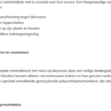
 en comfortabele mat is cruciaal voor hun succes. Een hoogwaardige s
r:
bescherming tegen blessures
r topprestaties
op zijn plaats te houden
illere trainingsomgeving
res te voorkomen
tie minimaliseert het risico op blessures door een veilige landingspl
. Hierdoor kunnen atleten vol vertrouwen trainen en hun grenzen verle
speciaal ontwikkelde gerecycleerde polyurethaanschuimkern, die uit
ppresentaties