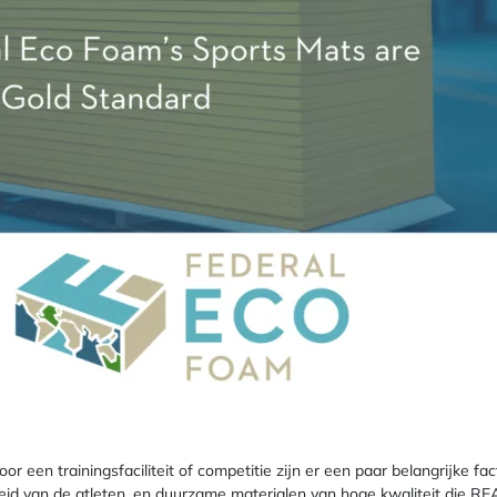
or een trainingsfaciliteit of competitie zijn er een paar belangrijke 
heid van de atleten, en duurzame materialen van hoge kwaliteit die R