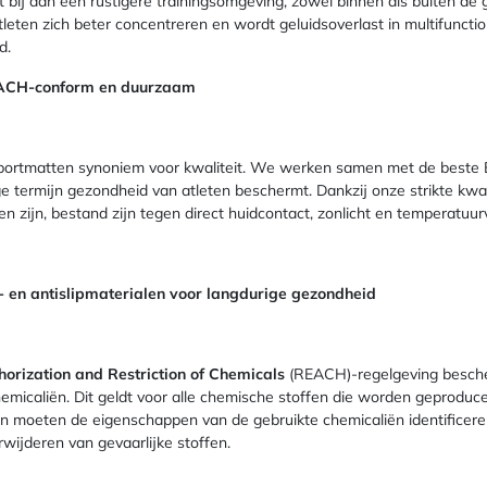
gt bij aan een rustigere trainingsomgeving, zowel binnen als buiten de g
eten zich beter concentreren en wordt geluidsoverlast in multifunction
d.
 REACH-conform en duurzaam
sportmatten synoniem voor kwaliteit. We werken samen met de beste E
 termijn gezondheid van atleten beschermt. Dankzij onze strikte kwal
en zijn, bestand zijn tegen direct huidcontact, zonlicht en temperatuu
 en antislipmaterialen voor langdurige gezondheid
thorization and Restriction of Chemicals
(REACH)-regelgeving besch
hemicaliën. Dit geldt voor alle chemische stoffen die worden geproduc
en moeten de eigenschappen van de gebruikte chemicaliën identificer
rwijderen van gevaarlijke stoffen.