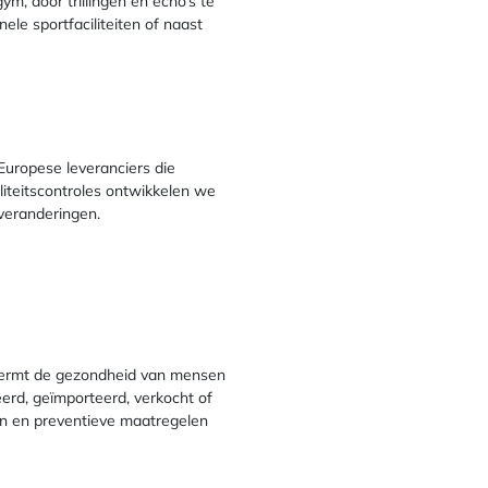
ym, door trillingen en echo’s te
ele sportfaciliteiten of naast
uropese leveranciers die
iteitscontroles ontwikkelen we
rveranderingen.
ermt de gezondheid van mensen
eerd, geïmporteerd, verkocht of
en en preventieve maatregelen