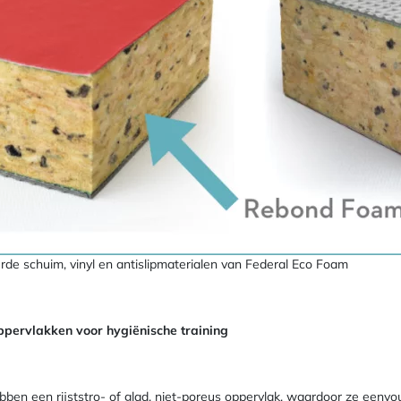
e schuim, vinyl en antislipmaterialen van Federal Eco Foam
pervlakken voor hygiënische training
n een rijststro- of glad, niet-poreus oppervlak, waardoor ze eenvo