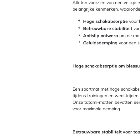
Atleten voorzien van een veilige
belangrijke kenmerken, waaronde
Hoge schokabsorptie
voor 
Betrouwbare stabiliteit
voo
Antislip ontwerp
om de mat 
Geluidsdemping
voor een st
Hoge schokabsorptie om blessu
Een sportmat met hoge schokabsorp
tijdens trainingen en wedstrijden
Onze tatami-matten bevatten een 
voor maximale demping.
Betrouwbare stabiliteit voor to