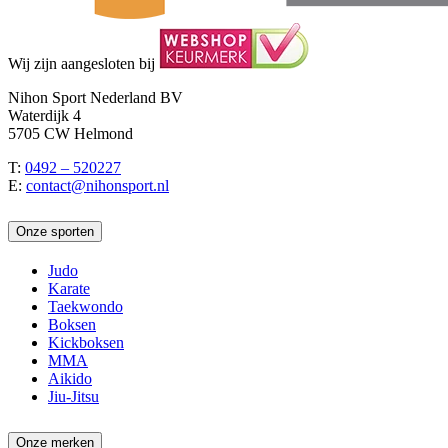
Wij zijn aangesloten bij
Nihon Sport Nederland BV
Waterdijk 4
5705 CW Helmond
T:
0492 – 520227
E:
contact@nihonsport.nl
Onze sporten
Judo
Karate
Taekwondo
Boksen
Kickboksen
MMA
Aikido
Jiu-Jitsu
Onze merken