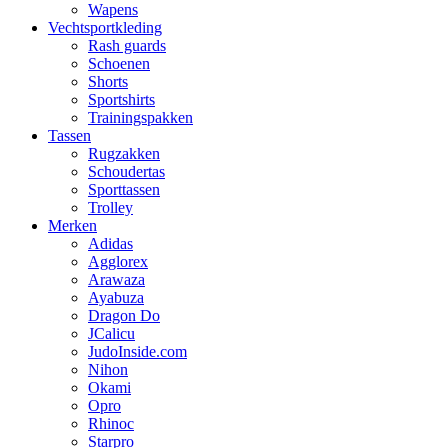
Wapens
Vechtsportkleding
Rash guards
Schoenen
Shorts
Sportshirts
Trainingspakken
Tassen
Rugzakken
Schoudertas
Sporttassen
Trolley
Merken
Adidas
Agglorex
Arawaza
Ayabuza
Dragon Do
JCalicu
JudoInside.com
Nihon
Okami
Opro
Rhinoc
Starpro