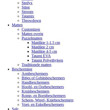
Stedyx
Sting
Stroops
Tatamix
Throwdown
Matten
Customizen
Matten overig
Puzzelmatten
Matdikte 1-1.5 cm
Matdikte 2 cm
Matdikte 4-5 cm
Tatami EVA
Tatami Polyethyleen
Traditionele matten
Bescherming
Armbeschermers
Bitjes of Gebitsbeschermers
Handbeschermers
Hoofd- en Oorbeschermers
Kruisbeschermers
Romp- en Borstbeschermers
Scheen- Wreef- Kniebeschermers
Voet- en Enkelbeschermers
Sale