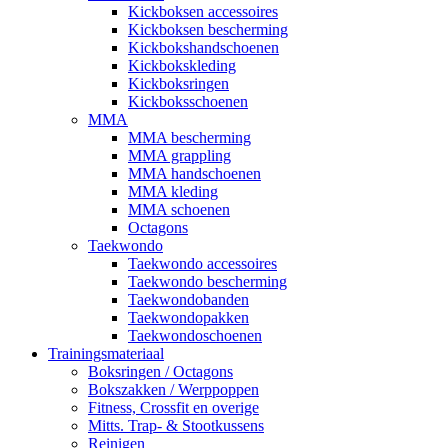
Kickboksen accessoires
Kickboksen bescherming
Kickbokshandschoenen
Kickbokskleding
Kickboksringen
Kickboksschoenen
MMA
MMA bescherming
MMA grappling
MMA handschoenen
MMA kleding
MMA schoenen
Octagons
Taekwondo
Taekwondo accessoires
Taekwondo bescherming
Taekwondobanden
Taekwondopakken
Taekwondoschoenen
Trainingsmateriaal
Boksringen / Octagons
Bokszakken / Werppoppen
Fitness, Crossfit en overige
Mitts. Trap- & Stootkussens
Reinigen