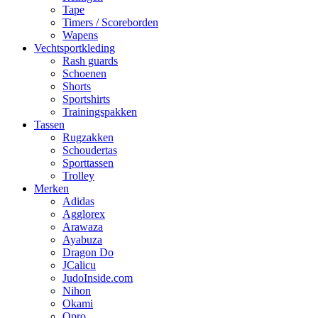
Tape
Timers / Scoreborden
Wapens
Vechtsportkleding
Rash guards
Schoenen
Shorts
Sportshirts
Trainingspakken
Tassen
Rugzakken
Schoudertas
Sporttassen
Trolley
Merken
Adidas
Agglorex
Arawaza
Ayabuza
Dragon Do
JCalicu
JudoInside.com
Nihon
Okami
Opro