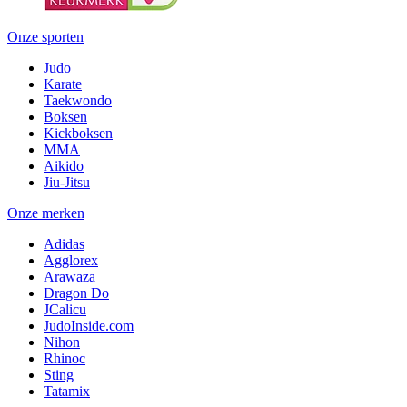
Onze sporten
Judo
Karate
Taekwondo
Boksen
Kickboksen
MMA
Aikido
Jiu-Jitsu
Onze merken
Adidas
Agglorex
Arawaza
Dragon Do
JCalicu
JudoInside.com
Nihon
Rhinoc
Sting
Tatamix