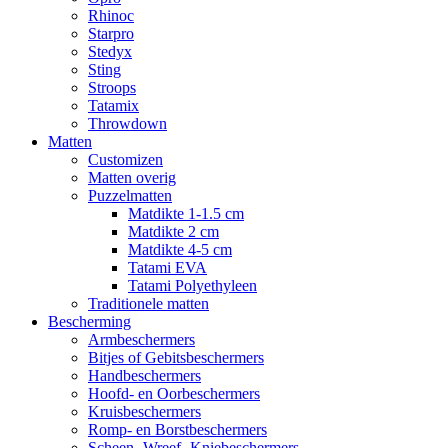
Rhinoc
Starpro
Stedyx
Sting
Stroops
Tatamix
Throwdown
Matten
Customizen
Matten overig
Puzzelmatten
Matdikte 1-1.5 cm
Matdikte 2 cm
Matdikte 4-5 cm
Tatami EVA
Tatami Polyethyleen
Traditionele matten
Bescherming
Armbeschermers
Bitjes of Gebitsbeschermers
Handbeschermers
Hoofd- en Oorbeschermers
Kruisbeschermers
Romp- en Borstbeschermers
Scheen- Wreef- Kniebeschermers