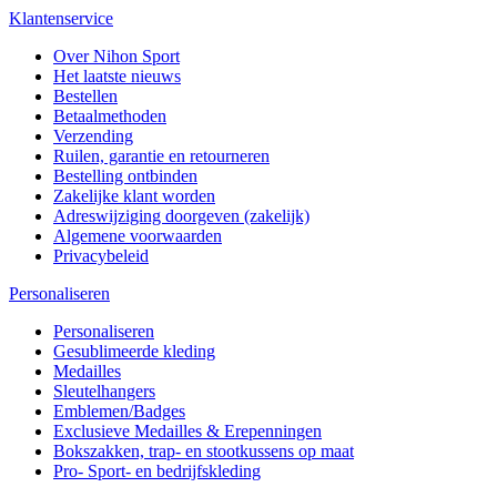
Klantenservice
Over Nihon Sport
Het laatste nieuws
Bestellen
Betaalmethoden
Verzending
Ruilen, garantie en retourneren
Bestelling ontbinden
Zakelijke klant worden
Adreswijziging doorgeven (zakelijk)
Algemene voorwaarden
Privacybeleid
Personaliseren
Personaliseren
Gesublimeerde kleding
Medailles
Sleutelhangers
Emblemen/Badges
Exclusieve Medailles & Erepenningen
Bokszakken, trap- en stootkussens op maat
Pro- Sport- en bedrijfskleding