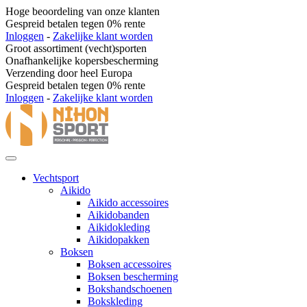
Hoge beoordeling van onze klanten
Gespreid betalen tegen 0% rente
Inloggen
-
Zakelijke klant worden
Groot assortiment (vecht)sporten
Onafhankelijke kopersbescherming
Verzending door heel Europa
Gespreid betalen tegen 0% rente
Inloggen
-
Zakelijke klant worden
Vechtsport
Aikido
Aikido accessoires
Aikidobanden
Aikidokleding
Aikidopakken
Boksen
Boksen accessoires
Boksen bescherming
Bokshandschoenen
Bokskleding