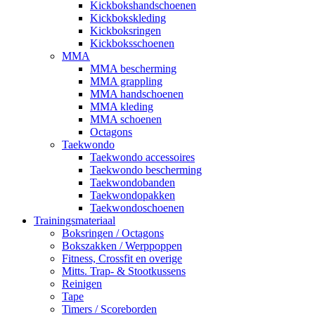
Kickbokshandschoenen
Kickbokskleding
Kickboksringen
Kickboksschoenen
MMA
MMA bescherming
MMA grappling
MMA handschoenen
MMA kleding
MMA schoenen
Octagons
Taekwondo
Taekwondo accessoires
Taekwondo bescherming
Taekwondobanden
Taekwondopakken
Taekwondoschoenen
Trainingsmateriaal
Boksringen / Octagons
Bokszakken / Werppoppen
Fitness, Crossfit en overige
Mitts. Trap- & Stootkussens
Reinigen
Tape
Timers / Scoreborden