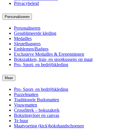
Privacybeleid
Personaliseren
Personaliseren
Gesublimeerde kleding
Medailles
Sleutelhangers
Emblemen/Badges
Exclusieve Medailles & Erepenningen
Bokszakken, trap- en stootkussens op maat
Pro- Sport- en bedrijfskleding
Meer
Pro- Sport- en bedrijfskleding
Puzzelmatten
Traditionele Budomatten
Vouwmatten
Crossfitrek – bokszakrek
Boksringvloer en canvas
Te huur
Maatvoering (kick)bokshandschoenen