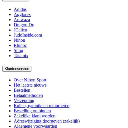
Adidas
Agglorex
Arawaza
Dragon Do
JCalicu
JudoInside.com
Nihon
Rhinoc
Sting
Tatamix
Klantenservice
Over Nihon Sport
Het laatste nieuws
Bestellen
Betaalmethoden
Verzending
Ruilen, garantie en retourneren
Bestelling ontbinden
Zakelijke klant worden
Adreswijziging doorgeven (zakelijk)
Algemene voorwaarden