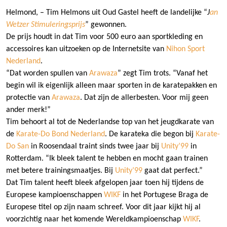
Helmond, – Tim Helmons
uit Oud Gastel heeft de landelijke “
J
an
Wetzer Stimuleringsprijs
” gewonnen.
De prijs houdt in dat Tim voor 500 euro aan sportkleding en
accessoires kan uitzoeken op de Internetsite van
Nihon Sport
Nederland
.
“Dat worden spullen van
Arawaza
” zegt Tim trots. “Vanaf het
begin wil ik eigenlijk alleen maar sporten in de karatepakken en
protectie van
Arawaza
. Dat zijn de allerbesten. Voor mij geen
ander merk!”
Tim behoort al tot de Nederlandse top van het jeugdkarate van
de
Karate-Do Bond Nederland
. De karateka die begon
bij
Karate-
Do San
in Roosendaal
traint
sinds twee jaar bij
Unity’99
in
Rotterdam. “Ik bleek talent te hebben en
mocht
gaan trainen
met betere trainingsmaatjes. Bij
Unity’99
gaat dat perfect.”
Dat Tim talent heeft bleek afgelopen jaar toen hij tijdens de
Europese kampioenschappen
WIKF
in het Portugese Braga de
Europese titel op zijn naam schreef. Voor dit jaar kijkt hij al
voorzichtig naar het komende Wereldkampioenschap
WIKF
.