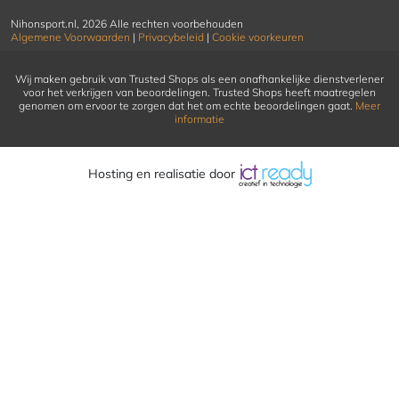
Nihonsport.nl, 2026 Alle rechten voorbehouden
Algemene Voorwaarden
|
Privacybeleid
|
Cookie voorkeuren
Wij maken gebruik van Trusted Shops als een onafhankelijke dienstverlener
voor het verkrijgen van beoordelingen. Trusted Shops heeft maatregelen
genomen om ervoor te zorgen dat het om echte beoordelingen gaat.
Meer
informatie
Hosting en realisatie door