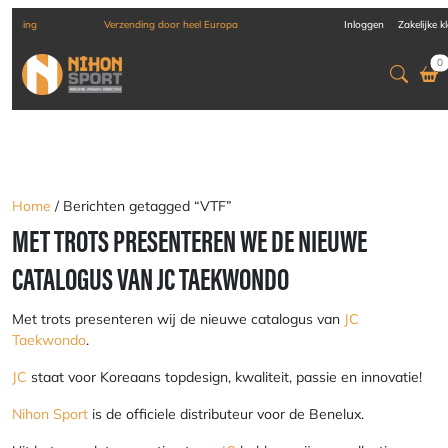
-
Verzending door heel Europa
Inloggen
Zakelijke 
0
Home
/ Berichten getagged “VTF”
MET TROTS PRESENTEREN WE DE NIEUWE
CATALOGUS VAN JC TAEKWONDO
Met trots presenteren wij de nieuwe catalogus van
JC
Taekwondo
.
JC
staat voor Koreaans topdesign, kwaliteit, passie en innovatie!
Nihon Sport
is de officiele distributeur voor de Benelux.