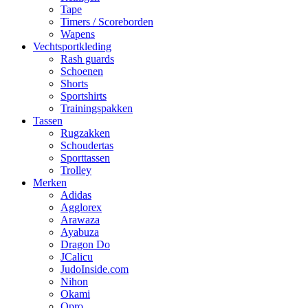
Tape
Timers / Scoreborden
Wapens
Vechtsportkleding
Rash guards
Schoenen
Shorts
Sportshirts
Trainingspakken
Tassen
Rugzakken
Schoudertas
Sporttassen
Trolley
Merken
Adidas
Agglorex
Arawaza
Ayabuza
Dragon Do
JCalicu
JudoInside.com
Nihon
Okami
Opro