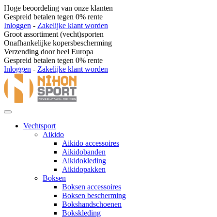
Hoge beoordeling van onze klanten
Gespreid betalen tegen 0% rente
Inloggen
-
Zakelijke klant worden
Groot assortiment (vecht)sporten
Onafhankelijke kopersbescherming
Verzending door heel Europa
Gespreid betalen tegen 0% rente
Inloggen
-
Zakelijke klant worden
Vechtsport
Aikido
Aikido accessoires
Aikidobanden
Aikidokleding
Aikidopakken
Boksen
Boksen accessoires
Boksen bescherming
Bokshandschoenen
Bokskleding