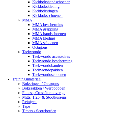
Kickbokshandschoenen
Kickbokskleding
Kickboksringen
Kickboksschoenen
MMA
MMA bescherming
MMA grappling
MMA handschoenen
MMA kleding
MMA schoenen
Octagons
Taekwondo
Taekwondo accessoires
Taekwondo bescherming
Taekwondobanden
Taekwondopakken
Taekwondoschoenen
Trainingsmateriaal
Boksringen / Octagons
Bokszakken / Werppoppen
Fitness, Crossfit en overige
Mitts. Trap- & Stootkussens
Reinigen
Tape
Timers / Scoreborden