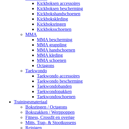
Kickboksen accessoires
Kickboksen bescherming
Kickbokshandschoenen
Kickbokskleding
Kickboksringen
Kickboksschoenen
MMA
MMA bescherming
MMA grappling
MMA handschoenen
MMA kleding
MMA schoenen
Octagons
Taekwondo
Taekwondo accessoires
Taekwondo bescherming
Taekwondobanden
Taekwondopakken
Taekwondoschoenen
Trainingsmateriaal
Boksringen / Octagons
Bokszakken / Werppoppen
Fitness, Crossfit en overige
Mitts. Trap- & Stootkussens
Reinigen