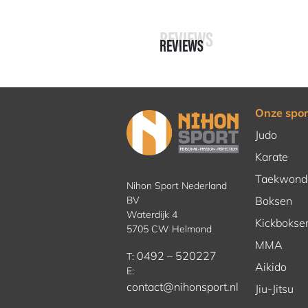
REVIEWS
REVIEWS
Onze spor
Judo
Karate
Taekwond
Nihon Sport Nederland
BV
Boksen
Waterdijk 4
Kickbokse
5705 CW Helmond
MMA
0492 – 520227
T:
Aikido
E:
contact@nihonsport.nl
Jiu-Jitsu