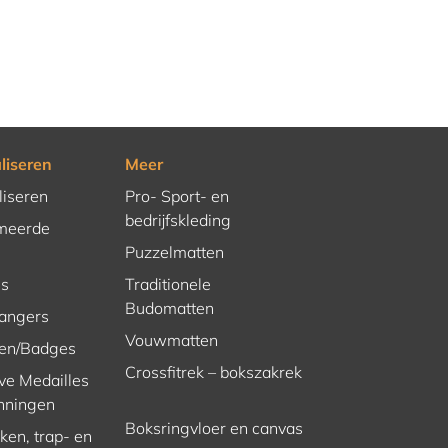
liseren
Meer
liseren
Pro- Sport- en
bedrijfskleding
meerde
Puzzelmatten
es
Traditionele
Budomatten
hangers
Vouwmatten
en/Badges
Crossfitrek – bokszakrek
ve Medailles
nningen
Boksringvloer en canvas
en, trap- en