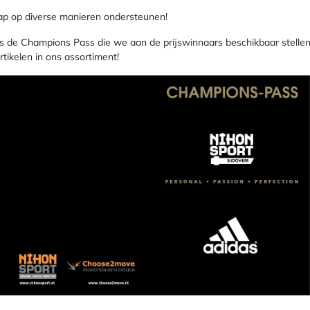
p op diverse manieren ondersteunen!
 de Champions Pass die we aan de prijswinnaars beschikbaar stellen
rtikelen in ons assortiment!