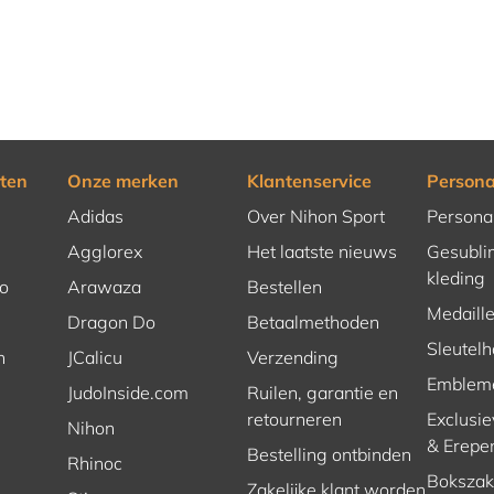
ten
Onze merken
Klantenservice
Persona
Adidas
Over Nihon Sport
Persona
Agglorex
Het laatste nieuws
Gesubli
kleding
o
Arawaza
Bestellen
Medaill
Dragon Do
Betaalmethoden
Sleutel
n
JCalicu
Verzending
Emblem
JudoInside.com
Ruilen, garantie en
retourneren
Exclusie
Nihon
& Erepe
Bestelling ontbinden
Rhinoc
Bokszakk
Zakelijke klant worden