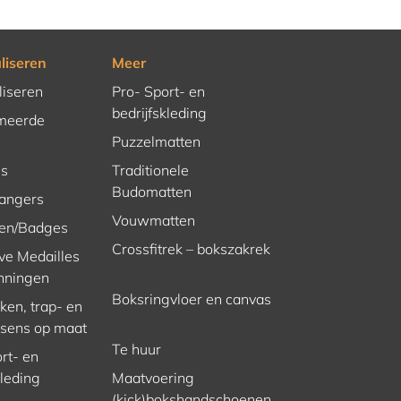
liseren
Meer
liseren
Pro- Sport- en
bedrijfskleding
meerde
Puzzelmatten
es
Traditionele
Budomatten
hangers
Vouwmatten
en/Badges
Crossfitrek – bokszakrek
ve Medailles
nningen
Boksringvloer en canvas
en, trap- en
ssens op maat
Te huur
rt- en
kleding
Maatvoering
(kick)bokshandschoenen