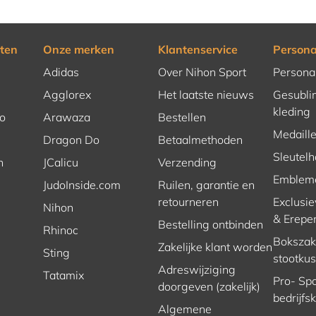
ten
Onze merken
Klantenservice
Persona
Adidas
Over Nihon Sport
Persona
Agglorex
Het laatste nieuws
Gesubli
kleding
o
Arawaza
Bestellen
Medaill
Dragon Do
Betaalmethoden
Sleutel
n
JCalicu
Verzending
Emblem
JudoInside.com
Ruilen, garantie en
retourneren
Exclusie
Nihon
& Erepe
Bestelling ontbinden
Rhinoc
Bokszakk
Zakelijke klant worden
Sting
stootku
Adreswijziging
Tatamix
Pro- Spo
doorgeven (zakelijk)
bedrijfs
Algemene