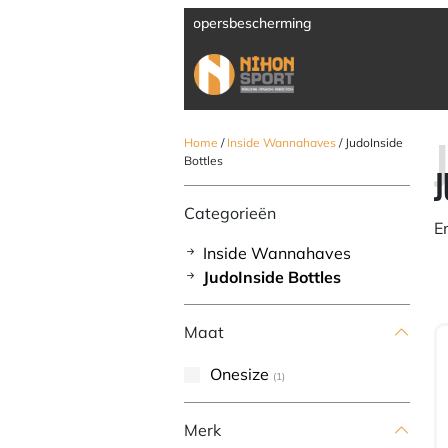
Verzending door heel Europa
Home
/
Inside Wannahaves
/ JudoInside
Bottles
J
Categorieën
E
Inside Wannahaves
JudoInside Bottles
Maat
Onesize
(1)
Merk