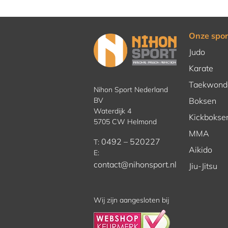
Onze spor
Judo
Karate
Taekwond
Nihon Sport Nederland
BV
Boksen
Waterdijk 4
Kickbokse
5705 CW Helmond
MMA
0492 – 520227
T:
Aikido
E:
contact@nihonsport.nl
Jiu-Jitsu
Wij zijn aangesloten bij