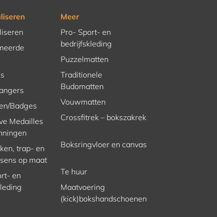
liseren
Meer
liseren
Pro- Sport- en
bedrijfskleding
meerde
Puzzelmatten
es
Traditionele
Budomatten
hangers
Vouwmatten
en/Badges
Crossfitrek – bokszakrek
ve Medailles
nningen
Boksringvloer en canvas
en, trap- en
ssens op maat
Te huur
rt- en
kleding
Maatvoering
(kick)bokshandschoenen