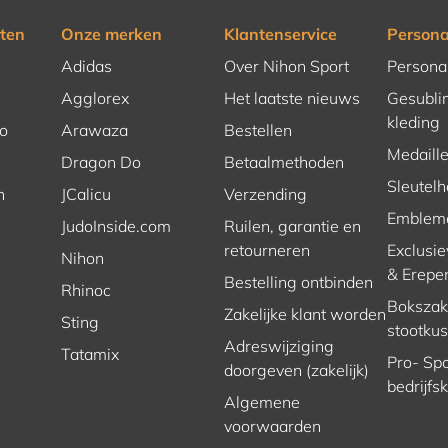
ten
Onze merken
Klantenservice
Persona
Adidas
Over Nihon Sport
Persona
Agglorex
Het laatste nieuws
Gesubli
kleding
o
Arawaza
Bestellen
Medaill
Dragon Do
Betaalmethoden
Sleutel
n
JCalicu
Verzending
Emblem
JudoInside.com
Ruilen, garantie en
retourneren
Exclusie
Nihon
& Erepe
Bestelling ontbinden
Rhinoc
Bokszakk
Zakelijke klant worden
Sting
stootku
Adreswijziging
Tatamix
Pro- Spo
doorgeven (zakelijk)
bedrijfs
Algemene
voorwaarden