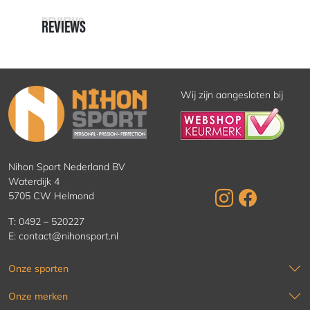
REVIEWS
REVIEWS
Wij zijn aangesloten bij
Nihon Sport Nederland BV
Waterdijk 4
5705 CW Helmond
T:
0492 – 520227
E:
contact@nihonsport.nl
Onze sporten
Onze merken