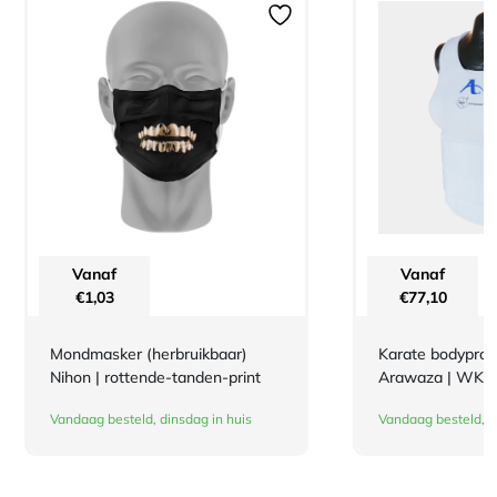
Vanaf
Vanaf
€
1,03
€
77,10
Mondmasker (herbruikbaar)
Karate bodyprot
Nihon | rottende-tanden-print
Arawaza | WKF |
Vandaag besteld, dinsdag in huis
Vandaag besteld, d